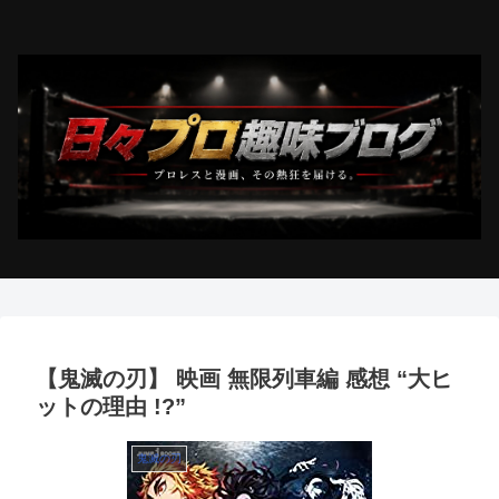
【鬼滅の刃】 映画 無限列車編 感想 “大ヒ
ットの理由 !?”
鬼滅の刃