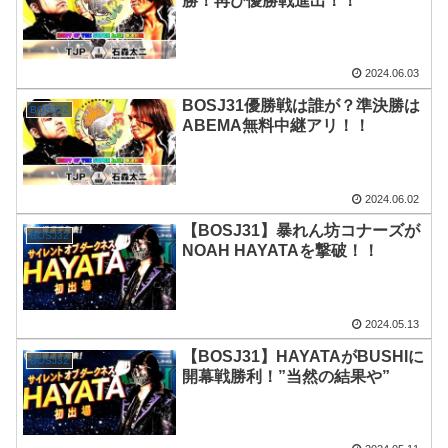
勝！再び優勝戦進出！！
2024.06.03
BOSJ31優勝戦は誰が？準決勝は
BOSJ32
ABEMA無料中継アリ！！
2024.06.02
【BOSJ31】暴れん坊コナーズが
BOSJ32
NOAH HAYATAを撃破！！
2024.05.13
【BOSJ31】HAYATAがBUSHIに
BOSJ32
開幕戦勝利！”当然の結果や”