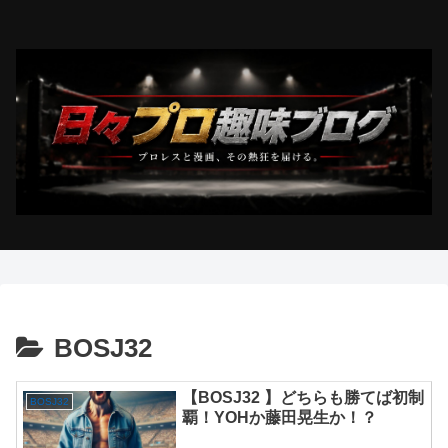
BOSJ32
【BOSJ32 】どちらも勝てば初制
BOSJ32
覇！YOHか藤田晃生か！？