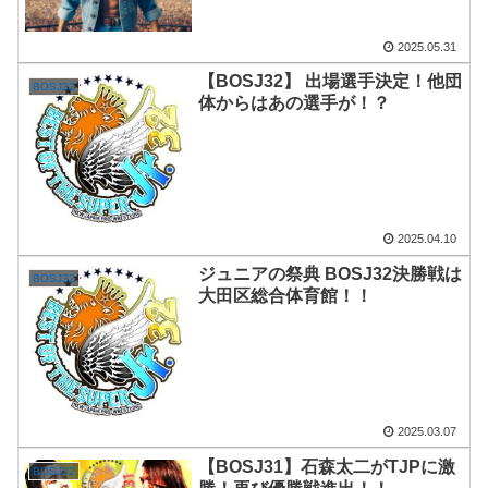
2025.05.31
【BOSJ32】 出場選手決定！他団
BOSJ32
体からはあの選手が！？
2025.04.10
ジュニアの祭典 BOSJ32決勝戦は
BOSJ32
大田区総合体育館！！
2025.03.07
【BOSJ31】石森太二がTJPに激
BOSJ32