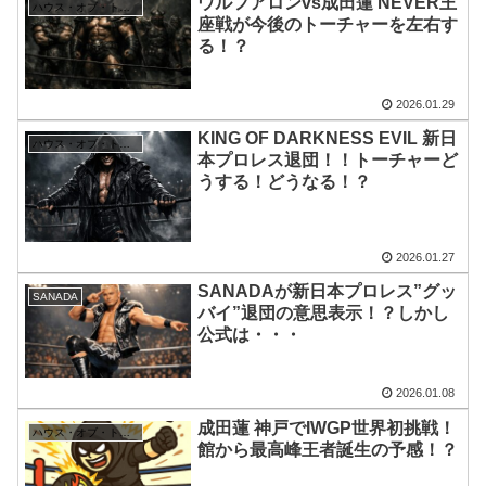
ウルフアロンvs成田蓮 NEVER王
ハウス・オブ・トーチャー
座戦が今後のトーチャーを左右す
る！？
2026.01.29
KING OF DARKNESS EVIL 新日
ハウス・オブ・トーチャー
本プロレス退団！！トーチャーど
うする！どうなる！？
2026.01.27
SANADAが新日本プロレス”グッ
SANADA
バイ”退団の意思表示！？しかし
公式は・・・
2026.01.08
成田蓮 神戸でIWGP世界初挑戦！
ハウス・オブ・トーチャー
館から最高峰王者誕生の予感！？