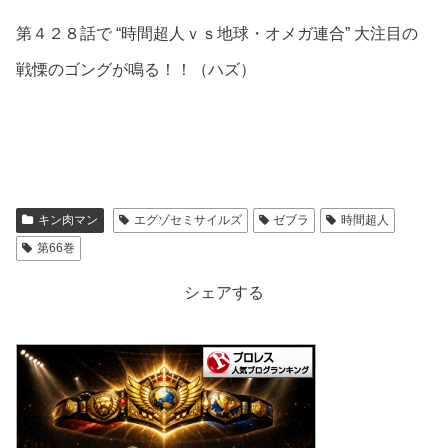
第４２８話で “時間超人ｖｓ地球・オメガ連合” 大注目の
戦慄のゴングが鳴る！！（ハズ）
キン肉マン
エグゾセミサイルズ
ゼブラ
時間超人
第66巻
シェアする