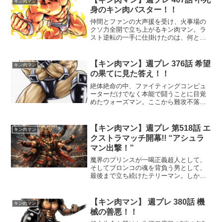
キン肉マン
し、マグパを最大限に活...
身のキン肉バスター！！
仲間とファンの大声援を受け、火事場の
クソ力全開で立ち上がるキン肉マン。ラ
スト逆転の一手に仕掛けたのは、何とキ
ン肉バスター！？
【キン肉マン】週プレ 376話 希望
キン肉マン
の果てに見た答え！！
絶体絶命の中、ファイティングコンピュ
ーターだけでなく本能で闘うことに目覚
めたウォーズマン。ここから難攻不落の
オニキスマンの牙城を崩せるのか！？
【キン肉マン】週プレ 第518話 エ
キン肉マン
クストラマッチ開幕!! “アシュラ
マン出撃！”
魔界のプリンスが一喝正義超人として、
そしてブロンコの魂を背負う男として、
最後まで立ち続けたテリーマン。しかし
エンデマンとの死闘は、さすがの彼にも
あまりに過酷だった。蓄積されたダメー
ジは明白で、もはや次の一撃が命取りに
【キン肉マン】 週プレ 380話 機
キン肉マン
なりかねない状況。その絶...
械の善悪！！