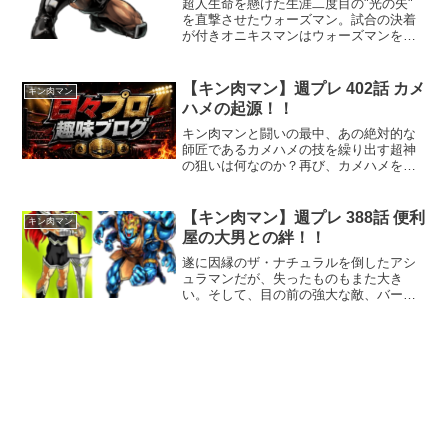
超人生命を懸けた生涯二度目の"光の矢"
を直撃させたウォーズマン。試合の決着
が付きオニキスマンはウォーズマンを最
上階へ迎え入れるのか？
【キン肉マン】週プレ 402話 カメ
キン肉マン
ハメの起源！！
キン肉マンと闘いの最中、あの絶対的な
師匠であるカメハメの技を繰り出す超神
の狙いは何なのか？再び、カメハメを超
えることが出来るのか！？
【キン肉マン】週プレ 388話 便利
キン肉マン
屋の大男との絆！！
遂に因縁のザ・ナチュラルを倒したアシ
ュラマンだが、失ったものもまた大き
い。そして、目の前の強大な敵、バーザ
ーカーの最後の勝負へ！