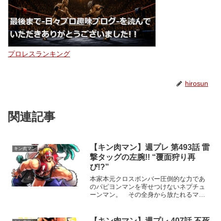
プロレスランキング
hirosun
関連記事
【キン肉マン】週プレ 第493話 雷
キン肉マン
撃タッグの左腕!! “覆面狩り再
び!?”
本家本元クロスボンバー圧倒的な力であ
のパピヨンマンを寄せつけないネプチュ
ーンマン。 その全身から放たれるマグ
ネットパワーは、もはや単なる超人の技
術を超越した“神の力”にも似た領域に達し
ていた。パピヨンマンのアバターに対
【キン肉マン】週プレ 407話 不死