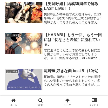
【男闘呼組】結成35周年で解散
音楽・映画
LAST LIVE！！
男闘呼組が時を経ての大復活から、2023
年8月26日結成35周年で正式に解散する！
別離があってもまた会えることを教えて
くれた。OTOKOGUMI FOERVER!!
【HANABI】もう一回、もう一回
音楽・映画
には “切なさと希望” に溢れてい
る。
君に巡り会えたこと季節の変わり目に差
し掛かる中、いかがお過ごしでしょう
か。今日ご紹介するのは、Mr.Childrenの
「HANABI」。この曲、初めて聴いたと
きから、ずっと胸の奥に残ってるという
方、多いんじゃないでしょうか。決して
尾崎豊 好きな曲 best５（10代）
音楽・映画
明るい曲じ...
尾崎豊の10代にリリースした３枚の素晴
らしい楽曲の中から５曲をセレクト。多
くの人が知ってる曲を選んでますが、捻
れず（笑）いつ聴いても、尾崎の世界観
に没入できる。
【槇原敬之】”もう恋なんてしな
音楽・映画
い”なんて言わないよ絶対・・・
ホーム
検索
トップ
サイドバー