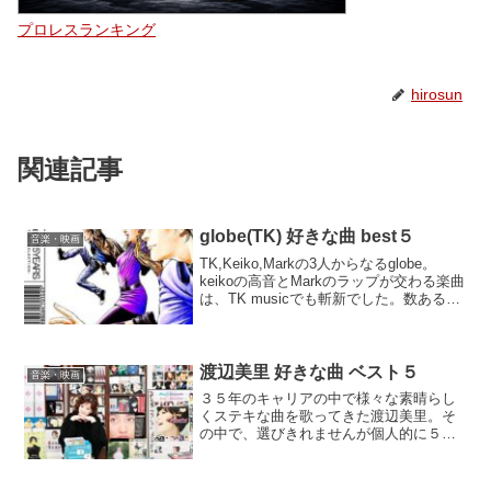
プロレスランキング
hirosun
関連記事
globe(TK) 好きな曲 best５
音楽・映画
TK,Keiko,Markの3人からなるglobe。
keikoの高音とMarkのラップが交わる楽曲
は、TK musicでも斬新でした。数ある素
晴らしい曲の中から個人的に５曲をセレ
クト。
渡辺美里 好きな曲 ベスト５
音楽・映画
３５年のキャリアの中で様々な素晴らし
くステキな曲を歌ってきた渡辺美里。そ
の中で、選びきれませんが個人的に５曲
を選曲。好きや夏の曲など思い出がよぎ
ります。