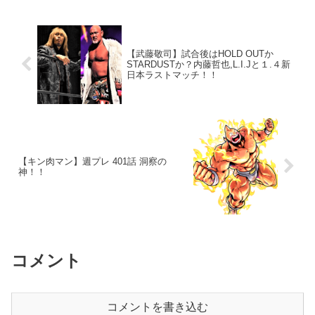
【武藤敬司】試合後はHOLD OUTか
STARDUSTか？内藤哲也,L.I.Jと１.４新
日本ラストマッチ！！
【キン肉マン】週プレ 401話 洞察の
神！！
コメント
コメントを書き込む