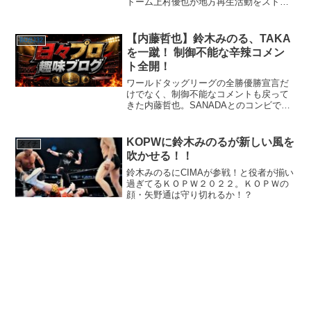
トーム上村優也が地方再生活動をストッ
プさせました！上村は勝ったことで、生
涯マツダ車縛りも無くなりました(笑)上村
が柴田勝頼の名を出したことで、強い新
【内藤哲也】鈴木みのる、TAKA
BOSJ32
日本プロレス、KO...
を一蹴！ 制御不能な辛辣コメン
ト全開！
ワールドタッグリーグの全勝優勝宣言だ
けでなく、制御不能なコメントも戻って
きた内藤哲也。SANADAとのコンビで更
にリーグ戦を盛り上げていく！
KOPWに鈴木みのるが新しい風を
タイチ
吹かせる！！
鈴木みのるにCIMAが参戦！と役者が揃い
過ぎてるＫＯＰＷ２０２２。ＫＯＰＷの
顔・矢野通は守り切れるか！？