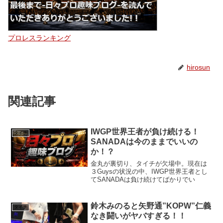
プロレスランキング
hirosun
関連記事
IWGP世界王者が負け続ける！
タイチ
SANADAは今のままでいいの
か！？
金丸が裏切り、タイチが欠場中。現在は
３Guysの状況の中、IWGP世界王者とし
てSANADAは負け続けてばかりでい
鈴木みのると矢野通”KOPW”仁義
タイチ
なき闘いがヤバすぎる！！