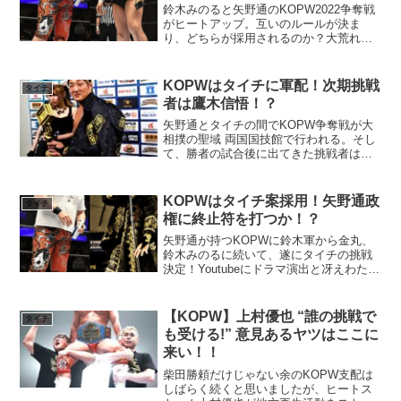
鈴木みのると矢野通のKOPW2022争奪戦
がヒートアップ。互いのルールが決ま
り、どちらが採用されるのか？大荒れ必
死の最終戦は何かが起こる！？
KOPWはタイチに軍配！次期挑戦
タイチ
者は鷹木信悟！？
矢野通とタイチの間でKOPW争奪戦が大
相撲の聖域 両国国技館で行われる。そし
て、勝者の試合後に出てきた挑戦者はな
んと龍の肩書を持つあの男！！
KOPWはタイチ案採用！矢野通政
タイチ
権に終止符を打つか！？
矢野通が持つKOPWに鈴木軍から金丸、
鈴木みのるに続いて、遂にタイチの挑戦
決定！Youtubeにドラマ演出と冴えわたる
タイチが本業で一気に躍り出るか！？
【KOPW】上村優也 “誰の挑戦で
タイチ
も受ける!” 意見あるヤツはここに
来い！！
柴田勝頼だけじゃない余のKOPW支配は
しばらく続くと思いましたが、ヒートス