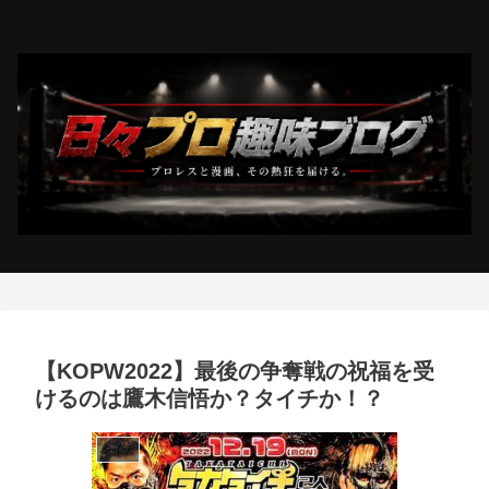
【KOPW2022】最後の争奪戦の祝福を受
けるのは鷹木信悟か？タイチか！？
タイチ