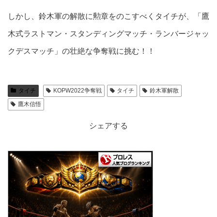
しかし、鈴木軍の解散に勲章をのこすべくタイチが、「鷹
木式ラストマン・スタンディングマッチ・ランバージャッ
クデスマッチ」の壮絶な争奪戦に挑む！！
タイチ
KOPW2022争奪戦
タイチ
鈴木軍解散
鷹木信悟
シェアする