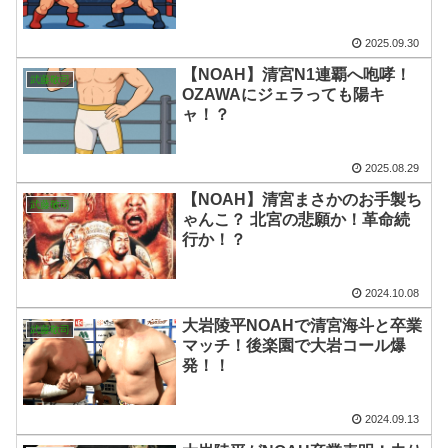
2025.09.30
【NOAH】清宮N1連覇へ咆哮！
武藤敬司
OZAWAにジェラっても陽キ
ャ！？
2025.08.29
【NOAH】清宮まさかのお手製ち
武藤敬司
ゃんこ？ 北宮の悲願か！革命続
行か！？
2024.10.08
大岩陵平NOAHで清宮海斗と卒業
武藤敬司
マッチ！後楽園で大岩コール爆
発！！
2024.09.13