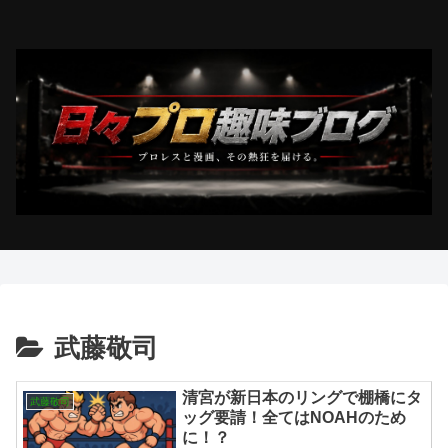
武藤敬司
清宮が新日本のリングで棚橋にタ
武藤敬司
ッグ要請！全てはNOAHのため
に！？