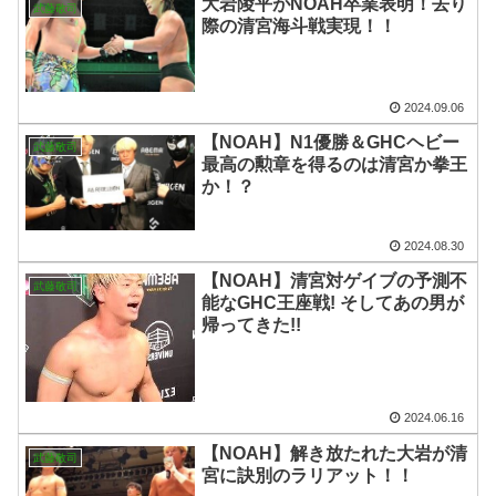
大岩陵平がNOAH卒業表明！去り
武藤敬司
際の清宮海斗戦実現！！
2024.09.06
【NOAH】N1優勝＆GHCヘビー
武藤敬司
最高の勲章を得るのは清宮か拳王
か！？
2024.08.30
【NOAH】清宮対ゲイブの予測不
武藤敬司
能なGHC王座戦! そしてあの男が
帰ってきた!!
2024.06.16
【NOAH】解き放たれた大岩が清
武藤敬司
宮に訣別のラリアット！！