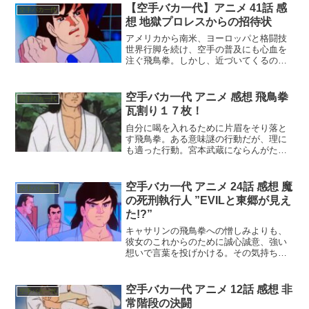
【空手バカ一代】アニメ 41話 感
空手バカ一代
想 地獄プロレスからの招待状
アメリカから南米、ヨーロッパと格闘技
世界行脚を続け、空手の普及にも心血を
注ぐ飛鳥拳。しかし、近づいてくるのは
格闘家だけでなく、ビッグマネーをもた
らす興行主も擦り寄ってくる！？
空手バカ一代 アニメ 感想 飛鳥拳
空手バカ一代
瓦割り１７枚！
自分に喝を入れるために片眉をそり落と
す飛鳥拳。ある意味謎の行動だが、理に
も適った行動。宮本武蔵にならんがため
に鬼の修行を続ける天狗様が遂に大願を
果たし、闘いの大海原に出る！
空手バカ一代 アニメ 24話 感想 魔
空手バカ一代
の死刑執行人 ”EVILと東郷が見え
た!?”
キャサリンの飛鳥拳への憎しみよりも、
彼女のこれからのために誠心誠意、強い
想いで言葉を投げかける。その気持ちは
届くのか？ そして、現代にも一部通じる
ような反則レスラーとの試合のゴングが
鳴り響く！
空手バカ一代 アニメ 12話 感想 非
空手バカ一代
常階段の決闘