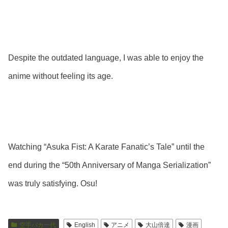
Despite the outdated language, I was able to enjoy the
anime without feeling its age.
Watching “Asuka Fist: A Karate Fanatic’s Tale” until the
end during the “50th Anniversary of Manga Serialization”
was truly satisfying. Osu!
空手バカ一代
English
アニメ
大山倍達
漫画