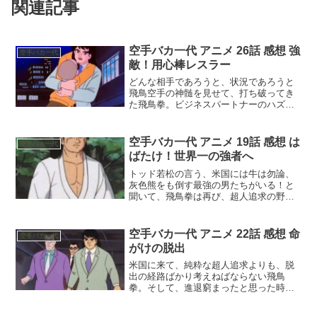
関連記事
空手バカ一代 アニメ 26話 感想 強
空手バカ一代
敵！用心棒レスラー
どんな相手であろうと、状況であろうと
飛鳥空手の神髄を見せて、打ち破ってき
た飛鳥拳。ビジネスパートナーのハズな
のに、飛鳥を負けさせようとし始めるテ
ッド若松の今回の仕掛けは何だ？
空手バカ一代 アニメ 19話 感想 は
空手バカ一代
ばたけ！世界一の強者へ
トッド若松の言う、米国には牛は勿論、
灰色熊をも倒す最強の男たちがいる！と
聞いて、飛鳥拳は再び、超人追求の野心
が燃え上がる。しかし、空手は捨てた、
俺は自分の私心ではもう生きないと言い
聞かせる。そんなとき、村で事件が起こ
空手バカ一代 アニメ 22話 感想 命
空手バカ一代
る。
がけの脱出
米国に来て、純粋な超人追求よりも、脱
出の経路ばかり考えねばならない飛鳥
拳。そして、進退窮まったと思った時、
まさかの救いの手が入る！？