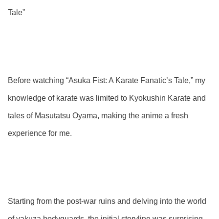
Tale”
Before watching “Asuka Fist: A Karate Fanatic’s Tale,” my
knowledge of karate was limited to Kyokushin Karate and
tales of Masutatsu Oyama, making the anime a fresh
experience for me.
Starting from the post-war ruins and delving into the world
of yakuza bodyguards, the initial storyline was surprising.