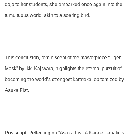
dojo to her students, she embarked once again into the
tumultuous world, akin to a soaring bird.
This conclusion, reminiscent of the masterpiece “Tiger
Mask” by Ikki Kajiwara, highlights the eternal pursuit of
becoming the world’s strongest karateka, epitomized by
Asuka Fist.
Postscript: Reflecting on “Asuka Fist: A Karate Fanatic’s