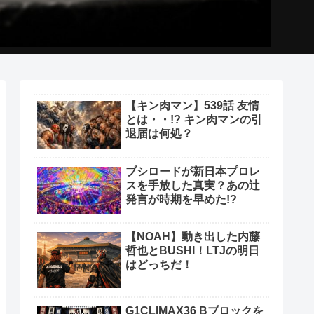
【キン肉マン】539話 友情
とは・・!? キン肉マンの引
退届は何処？
ブシロードが新日本プロレ
スを手放した真実？あの辻
発言が時期を早めた!?
【NOAH】動き出した内藤
哲也とBUSHI！LTJの明日
はどっちだ！
G1CLIMAX36 Bブロックを