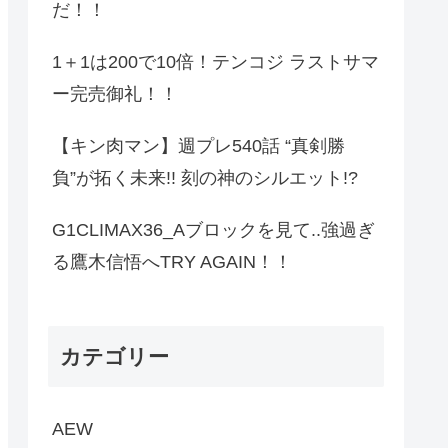
だ！！
1＋1は200で10倍！テンコジ ラストサマ
ー完売御礼！！
【キン肉マン】週プレ540話 “真剣勝
負”が拓く未来!! 刻の神のシルエット!?
G1CLIMAX36_Aブロックを見て..強過ぎ
る鷹木信悟へTRY AGAIN！！
カテゴリー
AEW