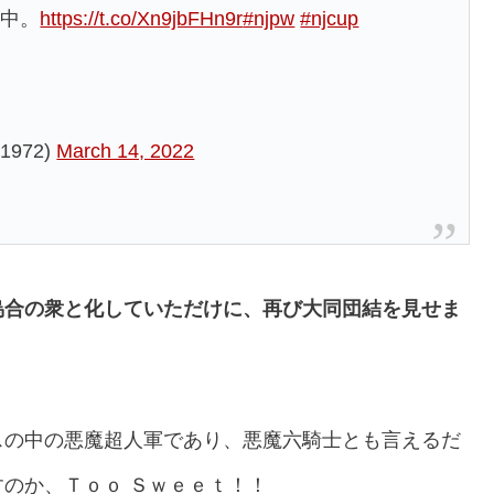
開中。
https://t.co/Xn9jbFHn9r
#njpw
#njcup
972)
March 14, 2022
烏合の衆と化していただけに、再び大同団結を見せま
スの中の悪魔超人軍であり、悪魔六騎士とも言えるだ
のか、Ｔｏｏ Ｓｗｅｅｔ！！