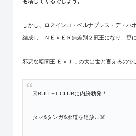
も増してくるでしょう。
しかし、ロスインゴ・ベルナブレス・デ・ハ
結成し、ＮＥＶＥＲ無差別２冠王になり、更に
邪悪な暗闇王 ＥＶＩＬの大出世と言えるので
☠️BULLET CLUBに内紛勃発！
タマ&タンガ&邪道を追放…☠️