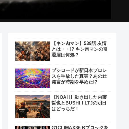
【キン肉マン】539話 友情
とは・・!? キン肉マンの引
退届は何処？
ブシロードが新日本プロレ
スを手放した真実？あの辻
発言が時期を早めた!?
【NOAH】動き出した内藤
哲也とBUSHI！LTJの明日
はどっちだ！
G1CLIMAX36 Bブロックを