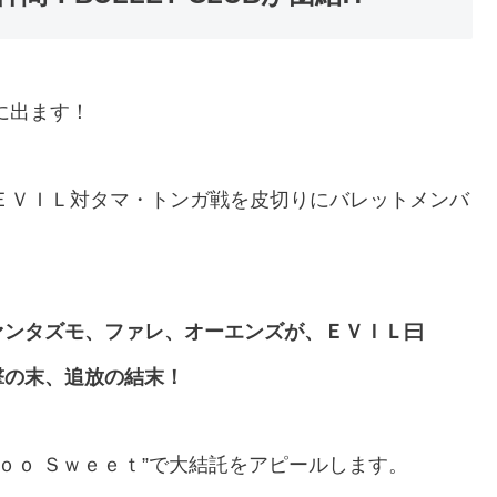
に出ます！
ＥＶＩＬ対タマ・トンガ戦を皮切りにバレットメンバ
ァンタズモ、ファレ、オーエンズが、ＥＶＩＬ曰
撃の末、追放の結末！
ｏｏ Ｓｗｅｅｔ”で大結託をアピールします。