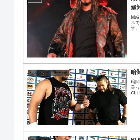
縁
因縁
ルで
す。
暗闇
ハウス・オブ・トーチャー
暗闇
乗っ
CL
BU