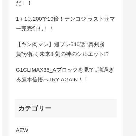
だ！！
1＋1は200で10倍！テンコジ ラストサマ
ー完売御礼！！
【キン肉マン】週プレ540話 “真剣勝
負”が拓く未来!! 刻の神のシルエット!?
G1CLIMAX36_Aブロックを見て..強過ぎ
る鷹木信悟へTRY AGAIN！！
カテゴリー
AEW