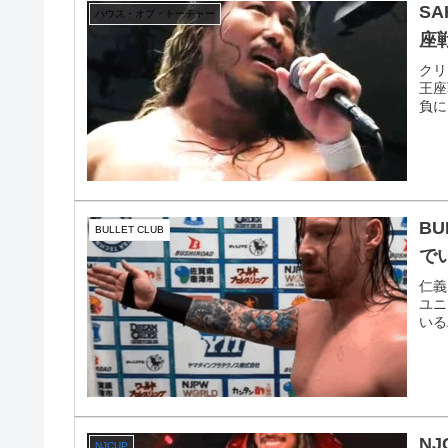
SA
ハウス・オブ・トーチャー
座
クリ
王座
負に
B
BULLET CLUB
で
仁義
ユニ
いる
NJ
NJCUP