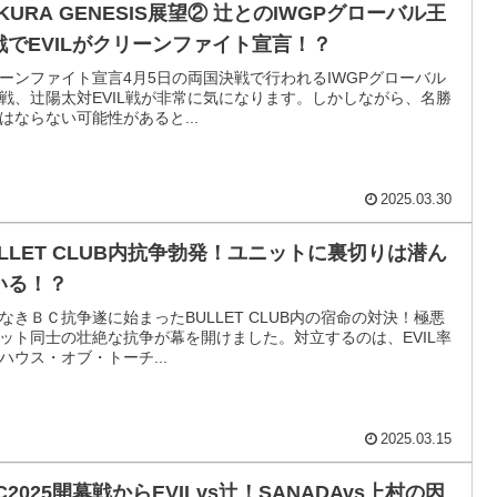
KURA GENESIS展望② 辻とのIWGPグローバル王
戦でEVILがクリーンファイト宣言！？
ーンファイト宣言4月5日の両国決戦で行われるIWGPグローバル
戦、辻陽太対EVIL戦が非常に気になります。しかしながら、名勝
はならない可能性があると...
2025.03.30
ULLET CLUB内抗争勃発！ユニットに裏切りは潜ん
いる！？
なきＢＣ抗争遂に始まったBULLET CLUB内の宿命の対決！極悪
ット同士の壮絶な抗争が幕を開けました。対立するのは、EVIL率
ハウス・オブ・トーチ...
2025.03.15
C2025開幕戦からEVILvs辻！SANADAvs上村の因