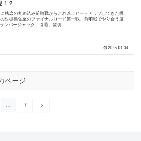
現！？
ILに執念の丸め込み前哨戦からこれ以上ヒートアップしてきた棚
ILの対棚橋弘至のファイナルロード第一戦。前哨戦でやり合う度
ランバージャック、引退、髪切...
2025.01.04
のページ
次
…
7
へ