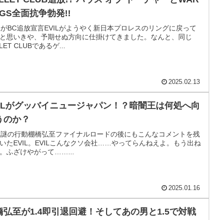
OGS全面抗争勃発!!
ILがBC追放宣言EVILがようやく新日本プロレスのリングに戻って
と思いきや、予期せぬ方向に仕掛けてきました。なんと、同じ
LET CLUBであるゲ...
2025.02.13
VILがグッバイニュージャパン！？暗闇王は何処へ向
うのか？
IL謎の行動棚橋弘至ファイナルロードの後にもこんなコメントを残
いたEVIL。EVILこんなクソ会社……やってらんねえよ。もう出ね
。ふざけやがって……...
2025.01.16
橋弘至が1.4即引退回避！そしてあの男と1.5で対戦