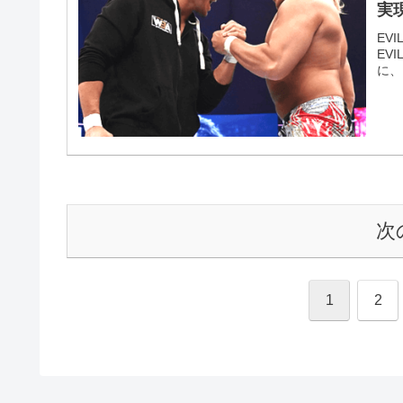
実
EV
EV
に、
次
1
2