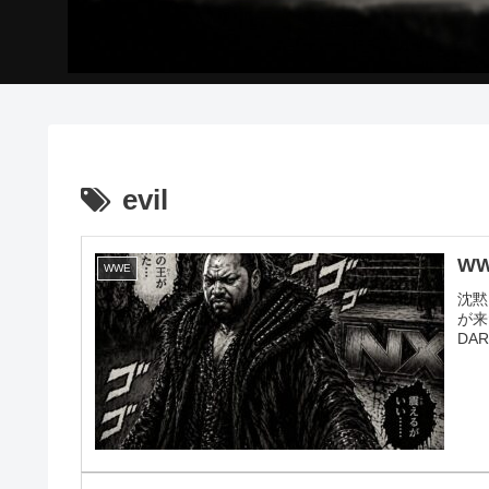
evil
W
WWE
沈黙
が来
DAR