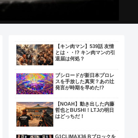
【キン肉マン】539話 友情
とは・・!? キン肉マンの引
退届は何処？
ブシロードが新日本プロレ
スを手放した真実？あの辻
発言が時期を早めた!?
【NOAH】動き出した内藤
哲也とBUSHI！LTJの明日
はどっちだ！
G1CLIMAX36 Bブロックを