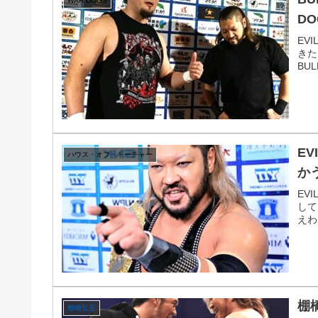
WAR DOGS
D
EV
きた
BUL
E
ハウス・オブ・トーチャー
か
EV
して
えわ
棚
棚橋弘至