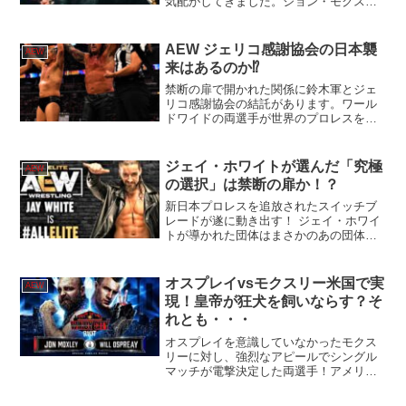
気配がしてきました。ジョン・モクスリ
ーに竹下幸之介がエリミネーター戦なる
シングルで勝てば挑戦権獲得のようで
す。確かに、竹下は日本でもトップレス
AEW ジェリコ感謝協会の日本襲
AEW
ラーの一角ですし、I...
来はあるのか⁉︎
禁断の扉で開かれた関係に鈴木軍とジェ
リコ感謝協会の結託があります。ワール
ドワイドの両選手が世界のプロレスをど
う動かしていくのか！？
ジェイ・ホワイトが選んだ「究極
AEW
の選択」は禁断の扉か！？
新日本プロレスを追放されたスイッチブ
レードが遂に動き出す！ ジェイ・ホワイ
トが導かれた団体はまさかのあの団体だ
った！？
オスプレイvsモクスリー米国で実
AEW
現！皇帝が狂犬を飼いならす？そ
れとも・・・
オスプレイを意識していなかったモクス
リーに対し、強烈なアピールでシングル
マッチが電撃決定した両選手！アメリカ
のファンが熱狂するのは間違いない！！