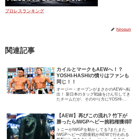
プロレスランキング
hirosun
関連記事
カイルとマークもAEWへ！？
AEW
YOSHI-HASHIの憤りはファンも
同じ！！
オージー・オープンがまさかのAEWへ転
出！ 新日本のタッグ戦線をけん引してき
たチームだが、そのやり方にYOSHI-
HASHIが吠える！！その思いはファンも
同じハズ！
【AEW】再びこの流れ? 竹下が
AEW
勝ったらIWGPヘビー挑戦権獲得⁉
トニーがIWGPを動かしてる?またまた
IWGPヘビーの防衛戦がAEWで行われる