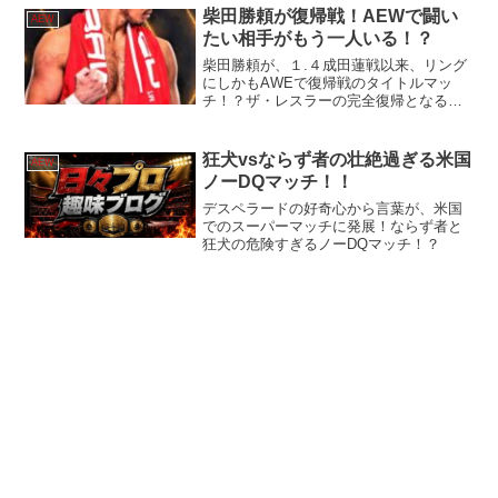
柴田勝頼が復帰戦！AEWで闘い
AEW
たい相手がもう一人いる！？
柴田勝頼が、１.４成田蓮戦以来、リング
にしかもAWEで復帰戦のタイトルマッ
チ！？ザ・レスラーの完全復帰となるの
か！？
狂犬vsならず者の壮絶過ぎる米国
AEW
ノーDQマッチ！！
デスペラードの好奇心から言葉が、米国
でのスーパーマッチに発展！ならず者と
狂犬の危険すぎるノーDQマッチ！？