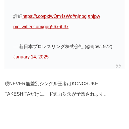
詳細
https://t.co/pxfwQm4zWo
#njnbg
#njpw
pic.twitter.com/gqq56x6L3x
— 新日本プロレスリング株式会社 (@njpw1972)
January 14, 2025
現NEVER無差別シングル王者はKONOSUKE
TAKESHITAだけに、ド迫力対決が予想されます。