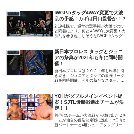
IWGPJrタッグ4WAY変更で大波
BOSJ32
乱の予感！カギは田口監督か！？
2.19札幌で、通常の選手権が大阪でのひ
と悶着により、何と４WAYに大変更！大
波乱を巻き起こしそうなIWGPJrタッグ選
手権は果たして勝者はどのチームだ！？
新日本プロレス タッグとジュニ
BOSJ32
アの祭典が2021年も冬に同時開
催！
新日本プロレスは２０２１年も昨年に引
き続き、ジュニアとタッグの最強リーグ
戦を同時開催。今年の新たなスター、名
タッグチームが生まれるか！？
YOHがダブルメインイベント提
BOSJ32
案！SJTL優勝戦進出チームが決
定！！
首位に5チームが大混戦から抜け出た２チ
ームが仙台の優勝決定戦に進出！YOHは
新パートナーと4度ジュニアタッグリーグ
優勝の栄冠を手にするのか！？