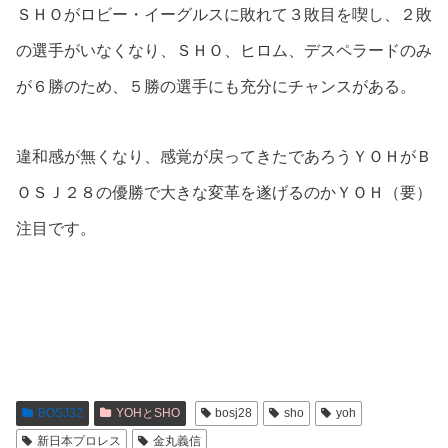
ＳＨＯがロビー・イーグルスに敗れて３敗目を喫し、２敗
の選手がいなくなり、ＳＨＯ、ヒロム、デスペラードのみ
が６勝のため、５勝の選手にも充分にチャンスがある。
違和感が無くなり、感覚が戻ってきたであろうＹＯＨがＢ
ＯＳＪ２８の優勝で大きな変革を遂げるのかＹＯＨ（要）
注目です。
BOSJ32
YOHとSHO
bosj28
sho
yoh
新日本プロレス
金丸義信