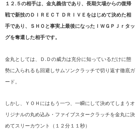
１２.５の相手は、金丸義信であり、長期欠場からの復帰
戦で新技のＤＩＲＥＣＴ ＤＲＩＶＥをはじめて決めた相
手であり、ＳＨＯと事実上最後になったＩＷＧＰＪｒタッ
グを奪還した相手です。
金丸としては、Ｄ.Ｄの威力は充分に知っているだけに態
勢に入られるも回避しサムソンクラッチで切り返す徹底ガ
ード。
しかし、ＹＯＨにはもう一つ、一瞬にして決めてしまうオ
リジナルの丸め込み・ファイブスタークラッチを金丸に決
めてスリーカウント（１２分１１秒）