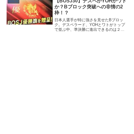
【BOSJ30】デスペかYOHかワト
BOSJ32
か？Bブロック突破への非情の2
枠！？
日本人選手が特に強さを見せたBブロッ
ク。デスペラード、YOHとワトがトップ
で並ぶ中、準決勝に進出できるのは２選
手のみ！ BOSJ Bブロック突破は誰
だ！？