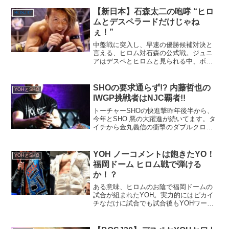
【新日本】石森太二の咆哮 “ヒロ
BOSJ32
ムとデスペラードだけじゃね
ぇ！”
中盤戦に突入し、早速の優勝候補対決と
言える、ヒロム対石森の公式戦。ジュニ
アはデスペとヒロムと見られる中、ボー
ンソルジャーは楔を打ち込むか！？
SHOの要求通らず!? 内藤哲也の
YOHとSHO
IWGP挑戦者はNJC覇者!!
トーチャーSHOの快進撃昨年後半から、
今年とSHO 悪の大躍進が続いてます。タ
イチから金丸義信の衝撃のダブルクロス
からKOPWを強奪した２０２３年。そし
て、２０２４年遂に、デスペラードを倒
し、念願のIWGPジュニアヘビーに戴冠！
YOH ノーコメントは飽きたYO！
YOHとSHO
結果が全てと...
福岡ドーム ヒロム戦で弾ける
か！？
ある意味、ヒロムのお陰で福岡ドームの
試合が組まれたYOH。実力的にはピカイ
チなだけに試合でも試合後もYOHワール
ドを見せられるか！？