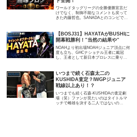
ト全開！
ワールドタッグリーグの全勝優勝宣言だ
けでなく、制御不能なコメントも戻って
きた内藤哲也。SANADAとのコンビで更
にリーグ戦を盛り上げていく！
【BOSJ31】HAYATAがBUSHIに
BOSJ32
開幕戦勝利！”当然の結果や”
NOAHより初出場NOAHジュニア頂点に何
度も立ち、GHCナショナル王者に戴冠
し、王者として新日本プロレスに乗り込
んできたHAYATA。BOSJ３１の優勝候補
の一角だと思います。初戦は、ロス・イ
ンゴベルナブレス・デ・ハポン ジュニア
いつまで続く石森太二の
BOSJ32
の重鎮 ...
KUSHIDA査定？IWGPジュニア
戦線以上あり！？
いつまでも続く石森‐KUSHIDAの査定劇
場（笑）ファンが見たいのはタイトルマ
ッチで雌雄を決する二人ではないの
か！？