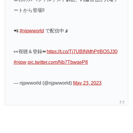
ートから登場‼️
📲
#njpwworld
で配信中📡
👀視聴＆登録⏩
https://t.co/Tj7UBINMhP
#BOSJ30
#njpw
pic.twitter.com/Nb7TbwqeP8
— njpwworld (@njpwworld)
May 23, 2023