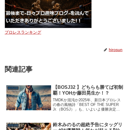
プロレスランキング
hirosun
関連記事
【BOSJ32 】どちらも勝てば初制
BOSJ32
覇！YOHか藤田晃生か！？
TMDKか混沌か2025年、新日本プロレス
の春の風物詩「BEST OF THE SUPER
Jr.（BOSJ）」も、いよいよ優勝決定戦
を残すのみとなりました。ジュニア戦線
の現在と未来を担う2人――藤田晃生と
YOHが、今年の頂点を懸けてリング...
鈴木みのるの超絶予告にタッグリ
BOSJ32