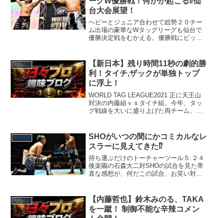
ーグW優勝戦！何かが起こる⁉︎仙
台大会展望！
ヘビーとジュニア合わせて総勢２０チー
ム出場の豪華なWタッグリーグも仙台で
優勝決定戦をむかえる。優勝戦にビッグ
ボスの超絶予告と杜の都で何かが起こ
る！？
【新日本】残り時間11秒の劇的勝
BOSJ32
利！タイチ,ザックが単独トップ
に浮上！
WORLD TAG LEAGUE2021 正に天王山
対決の内藤組ｖｓタイチ組。今年、タッ
グ戦線を大いに盛り上げた両チーム、軍
配はどちらに上がるか！？
SHOがいつの間にかコミカルなレ
BOSJ32
スラーに見えてきた⁉︎
持ち運ぶだけのトーチャーツール５.２４
後楽園の石森大二対SHOの試合を見た率
直な感想が、何だこの試合、お笑い対決
ですか（笑）殆ど、全力疾走でのぶつか
り合いもないし、技の攻防もほぼ皆無。
SHOのエセ リック・フレアーのようなジ
【内藤哲也】鈴木みのる、TAKA
BOSJ32
ェスチャー（笑）...
を一蹴！ 制御不能な辛辣コメン