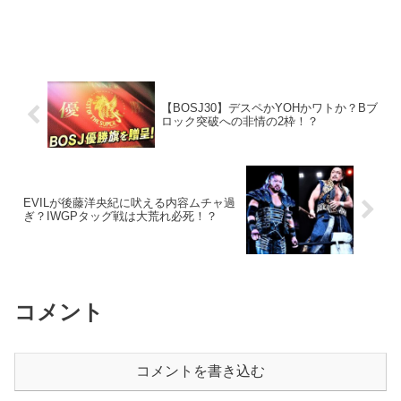
【BOSJ30】デスペかYOHかワトか？Bブ
ロック突破への非情の2枠！？
EVILが後藤洋央紀に吠える内容ムチャ過
ぎ？IWGPタッグ戦は大荒れ必死！？
コメント
コメントを書き込む