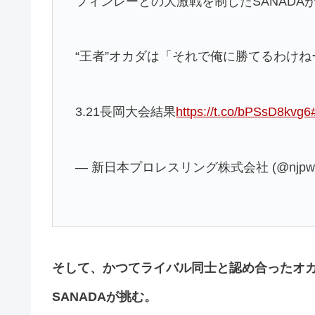
フィンレーとの大激戦を制したSANADAが『
“王者”オカダは「それで俺に勝てるわけねーだ
3.21長岡大会結果
https://t.co/bPSsD8kvg6
— 新日本プロレスリング株式会社 (@njpw1
そして、かつてライバル同士と認め合ったオカ
SANADAが挑む。