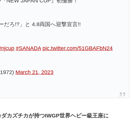
NEW JAPAN CUP』初優勝！
ろ!?」と 4.8両国へ迎撃宣言!!
#njcup
#SANADA
pic.twitter.com/51GBAFbN24
972)
March 21, 2023
ダカズチカが持つIWGP世界ヘビー級王座に