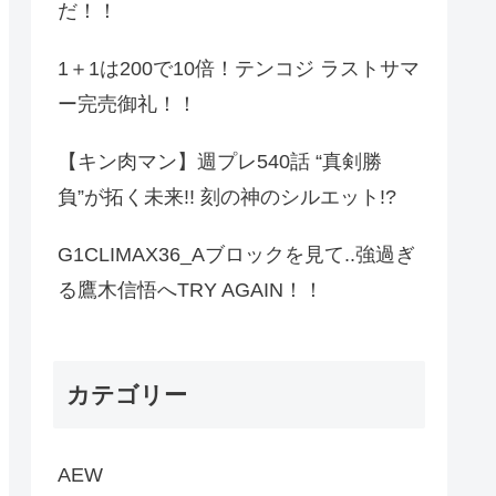
だ！！
1＋1は200で10倍！テンコジ ラストサマ
ー完売御礼！！
【キン肉マン】週プレ540話 “真剣勝
負”が拓く未来!! 刻の神のシルエット!?
G1CLIMAX36_Aブロックを見て..強過ぎ
る鷹木信悟へTRY AGAIN！！
カテゴリー
AEW