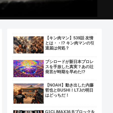
【キン肉マン】539話 友情
とは・・!? キン肉マンの引
退届は何処？
ブシロードが新日本プロレ
スを手放した真実？あの辻
発言が時期を早めた!?
【NOAH】動き出した内藤
哲也とBUSHI！LTJの明日
はどっちだ！
G1CLIMAX36 Bブロックを