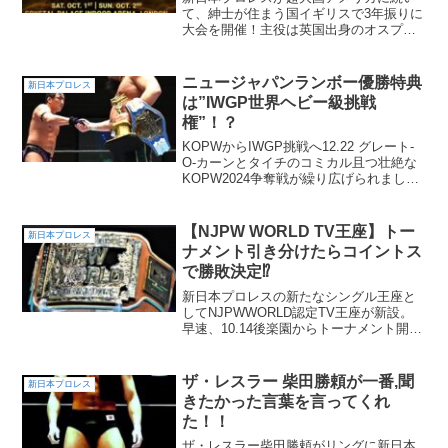
て、紳士が住まう国イギリスで3年振りに
大会を開催！主役は英国出身のオスプレ
イとザックで間違いない！？
ニュージャパンランボー優勝特典
新日本プロレス
は”IWGP世界ヘビー級挑戦
権”！？
KOPWからIWGP挑戦へ12.22 グレート-
O-カーンとタイチのコミカル且つ壮絶な
KOPW2024争奪戦が繰り広げられまし
た。勝利した余は、KOPW封印宣言！？
からの、1.4ロイヤルランボー優勝者にな
んとIWGP世界ヘビーへの挑戦権を提...
【NJPW WORLD TV王座】トー
新日本プロレス
ナメント引き分けたらコイントス
で勝敗決定⁉︎
新日本プロレスの新たなシングル王座と
してNJPWWORLD認定TV王座が新設。
早速、10.14後楽園からトーナメント開
始。勝敗の行方はコインが握ってい
る！？
ザ・レスラー 柴田勝頼が一番,聞
新日本プロレス
きたかった言葉を言ってくれ
た！！
ザ・レスラー柴田勝頼がリングに新日本