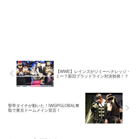
【WWE】レインズがジミーへナレッジ・
ミー？新旧ブラッドライン対決勃発！？
聖帝タイチが動いた！IWGPGLOBAL奪
取で東京ドームメイン宣言！