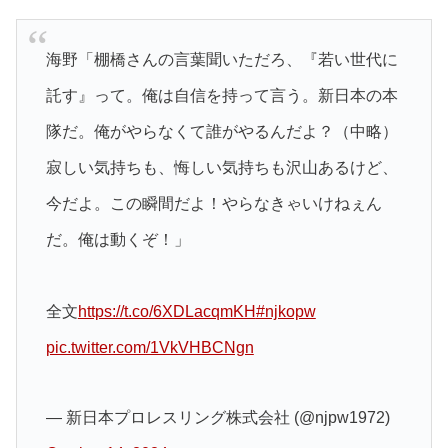
海野「棚橋さんの言葉聞いただろ、『若い世代に
託す』って。俺は自信を持って言う。新日本の本
隊だ。俺がやらなくて誰がやるんだよ？（中略）
寂しい気持ちも、悔しい気持ちも沢山あるけど、
今だよ。この瞬間だよ！やらなきゃいけねぇん
だ。俺は動くぞ！」
全文
https://t.co/6XDLacqmKH
#njkopw
pic.twitter.com/1VkVHBCNgn
— 新日本プロレスリング株式会社 (@njpw1972)