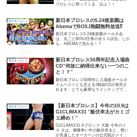
プロレスに帰ってくる、以上！！
新日本プロレスの5.24後楽園は
新日本プロレス
AbemaでBOSJ熱闘無料放送⁉︎
新日本プロレス5.24後楽園ホール大会
は、丸ごとBOSJ圧巻の全１０試合。しか
も、ABEMAで見れる！？
新日本プロレス50周年記念入場曲
新日本プロレス
CD”何故に納得出来ない一つのこ
と！？”
新日本プロレス50周年に入場曲オールタ
イムベストとも言える3枚組CDが発売さ
れます、とても豪華なラインナップです
が、何故かあの選手のテーマ曲が入って
いない。ノートランキーロ・・・
【新日本プロレス】今年の10.9は
新日本プロレス
G1CLIMAX31 “飯伏幸太がカミゴ
エ締め！”
G1CLIMAX31 Aブロック 大阪 今年の１
０.９は、優勝争い中の飯伏幸太と、勢い
が失速したオーカーンの公式戦がメイン