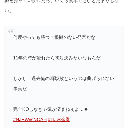
識を持っていかれたら、いくら鷹木でもひとたまりもな
い。
何度やっても勝つ？根拠のない発言だな
11年の時が流れたら初対決みたいなもんだ
しかし、過去俺の2戦2敗というのは曲げられない
事実だ
完全KOしなきゃ気が済まねぇよ…🔥
#NJPWvsNOAH
#LIJvs金剛