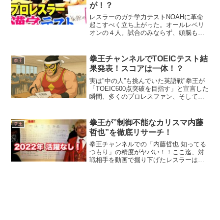
が！？
レスラーのガチ学力テストNOAHに革命
起こすべく立ち上がった。オールレベリ
オンの４人。試合のみならず、頭脳も働
かすべく拳王チャンネル学力テスト漢字
編が行われました。そしてクリストバル
の正体のヒントがあるやもしれません。
拳王チャンネルでTOEICテスト結
拳王
漢字の読み書きがわかれ...
果発表！スコアは一体！？
実は"中の人”も挑んでいた英語戦"拳王が
「TOEIC600点突破を目指す」と宣言した
瞬間、多くのプロレスファン、そして
TOEIC受験者の心がざわついたかもしれ
ない。リングの上では日本トップクラス
の闘いを繰り広げる男が、今度は英語の
拳王が”制御不能なカリスマ内藤
拳王
スコアとい...
哲也”を徹底リサーチ！
拳王チャンネルでの「内藤哲也 知ってる
つもり」の精度がヤバい！！ここ迄、対
戦相手を動画で掘り下げたレスラーはか
つていただろうか！？