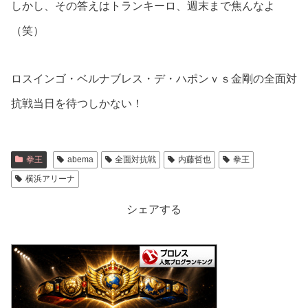
しかし、その答えはトランキーロ、週末まで焦んなよ
（笑）
ロスインゴ・ベルナブレス・デ・ハポンｖｓ金剛の全面対
抗戦当日を待つしかない！
拳王
abema
全面対抗戦
内藤哲也
拳王
横浜アリーナ
シェアする