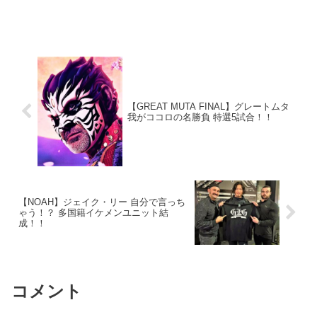
【GREAT MUTA FINAL】グレートムタ
我がココロの名勝負 特選5試合！！
【NOAH】ジェイク・リー 自分で言っち
ゃう！？ 多国籍イケメンユニット結
成！！
コメント