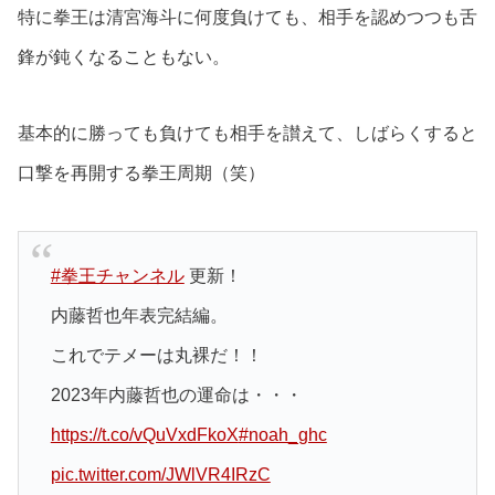
特に拳王は清宮海斗に何度負けても、相手を認めつつも舌
鋒が鈍くなることもない。
基本的に勝っても負けても相手を讃えて、しばらくすると
口撃を再開する拳王周期（笑）
#拳王チャンネル
更新！
内藤哲也年表完結編。
これでテメーは丸裸だ！！
2023年内藤哲也の運命は・・・
https://t.co/vQuVxdFkoX
#noah_ghc
pic.twitter.com/JWlVR4IRzC