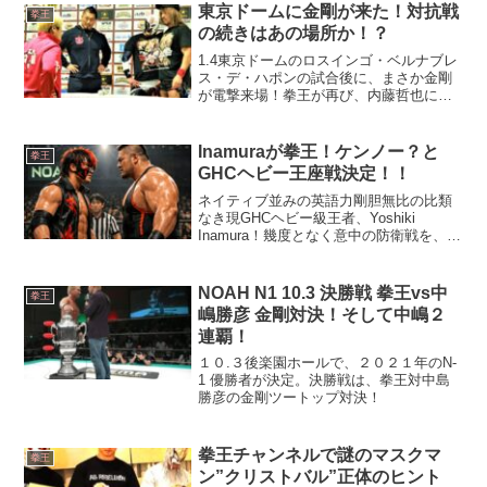
東京ドームに金剛が来た！対抗戦
拳王
の続きはあの場所か！？
1.4東京ドームのロスインゴ・ベルナブレ
ス・デ・ハポンの試合後に、まさか金剛
が電撃来場！拳王が再び、内藤哲也に対
戦を迫る！対抗戦実現の場所は何処
だ！？
Inamuraが拳王！ケンノー？と
拳王
GHCヘビー王座戦決定！！
ネイティブ並みの英語力剛胆無比の比類
なき現GHCヘビー級王者、Yoshiki
Inamura！幾度となく意中の防衛戦を、悪
しき風――T2Xの横槍に邪魔されようと
も、心折れず、ハートブレイクを吹き飛
ばす。反則、乱入、混迷の渦をくぐり抜
NOAH N1 10.3 決勝戦 拳王vs中
拳王
け、堂々...
嶋勝彦 金剛対決！そして中嶋２
連覇！
１０.３後楽園ホールで、２０２１年のN-
1 優勝者が決定。決勝戦は、拳王対中島
勝彦の金剛ツートップ対決！
拳王チャンネルで謎のマスクマ
拳王
ン”クリストバル”正体のヒント