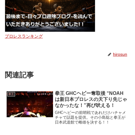
プロレスランキング
hirosun
関連記事
拳王 GHCヘビー奪取後 “NOAH
拳王
は新日本プロレスの天下り先じゃ
なかったな！”再び吠える！
GHCヘビーの前哨戦であれだけハチャメ
チャで話題を提供。その小島聡と拳王が
日本武道館で雌雄を決する！！