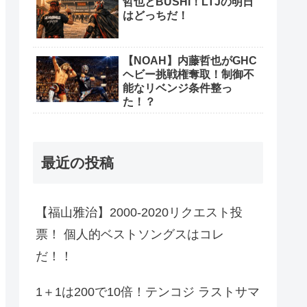
哲也とBUSHI！LTJの明日
はどっちだ！
【NOAH】内藤哲也がGHC
ヘビー挑戦権奪取！制御不
能なリベンジ条件整っ
た！？
最近の投稿
【福山雅治】2000-2020リクエスト投
票！ 個人的ベストソングスはコレ
だ！！
1＋1は200で10倍！テンコジ ラストサマ