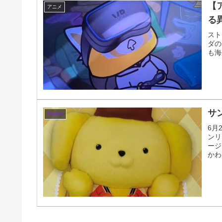
【
アニメ
る
スト
ダの
も海
サ
TV番組
6月
ンリ
ージ
かわ