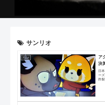
サンリオ
ア
アニメ
決
日本
ーズ
炸裂