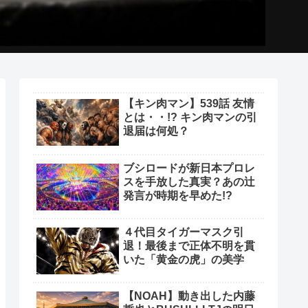
【キン肉マン】539話 友情
とは・・!? キン肉マンの引
退届は何処？
ブシロードが新日本プロレ
スを手放した真実？あの辻
発言が時期を早めた!?
４代目タイガーマスク引
退！最後まで正体不明を貫
いた「黄金の虎」の美学
【NOAH】動き出した内藤