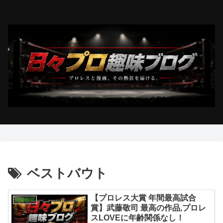
ベストバウト
【プロレス大賞 年間最高試合
武藤敬司
賞】武藤敬司 最高の作品,プロレ
スLOVEに年齢関係なし！