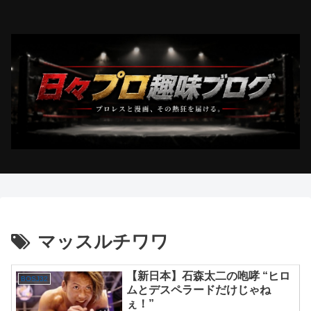
マッスルチワワ
【新日本】石森太二の咆哮 “ヒロ
BOSJ32
ムとデスペラードだけじゃね
ぇ！”