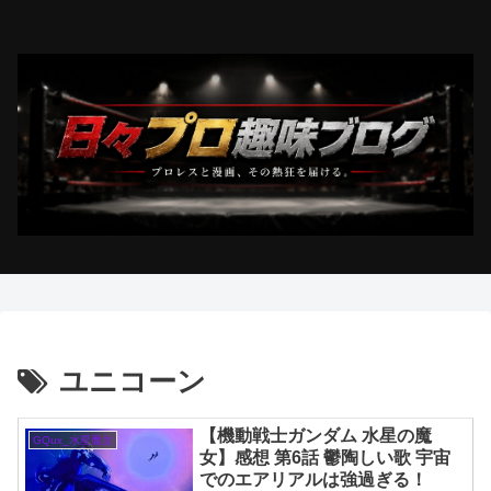
ユニコーン
【機動戦士ガンダム 水星の魔
GQux_水星魔女
女】感想 第6話 鬱陶しい歌 宇宙
でのエアリアルは強過ぎる！