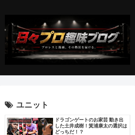
ユニット
ドラゴンゲートのお家芸 動き出
DRAGONGATE
した土井成樹！箕浦康太の選択は
どっちだ！？