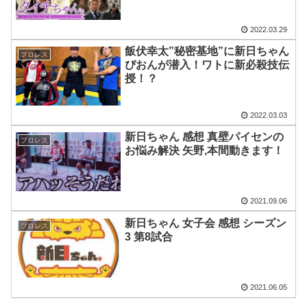
2022.03.29
飯伏幸太”秘密基地”に新日ちゃん
プロレス
ぴおんが潜入！ワトに新必殺技伝
授！？
2022.03.03
新日ちゃん 感想 真壁パイセンの
プロレス
お悩み解決 矢野,本間動きます！
2021.09.06
新日ちゃん 女子会 感想 シーズン
プロレス
3 第8試合
2021.06.05