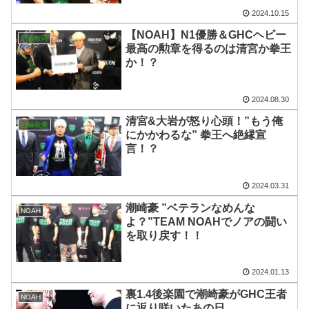
2024.10.15
【NOAH】N1優勝＆GHCヘビー
武藤敬司
最高の勲章を得るのは清宮か拳王
か！？
2024.08.30
清宮&大岩が怒り心頭！”もう俺
武藤敬司
にかかわるな” 拳王へ絶縁宣
言！？
2024.03.31
潮崎豪 ”ベテランなめんな
NOAH
よ？”TEAM NOAHでノアの闘い
を取り戻す！！
2024.01.13
裏1.4後楽園で潮崎豪がGHC王者
NOAH
に返り咲いたあの日。