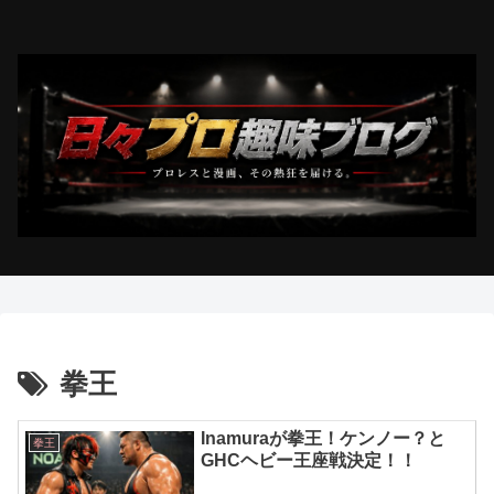
拳王
Inamuraが拳王！ケンノー？と
拳王
GHCヘビー王座戦決定！！