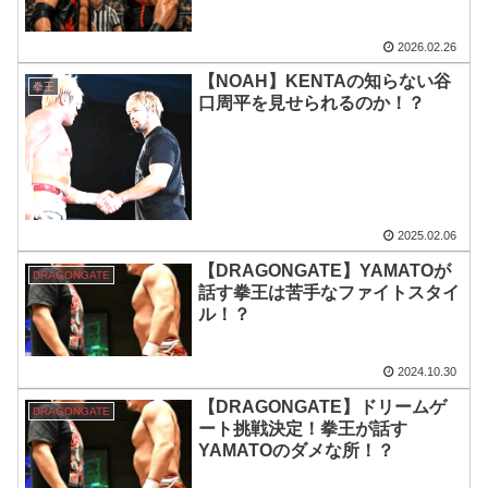
2026.02.26
【NOAH】KENTAの知らない谷
拳王
口周平を見せられるのか！？
2025.02.06
【DRAGONGATE】YAMATOが
DRAGONGATE
話す拳王は苦手なファイトスタイ
ル！？
2024.10.30
【DRAGONGATE】ドリームゲ
DRAGONGATE
ート挑戦決定！拳王が話す
YAMATOのダメな所！？