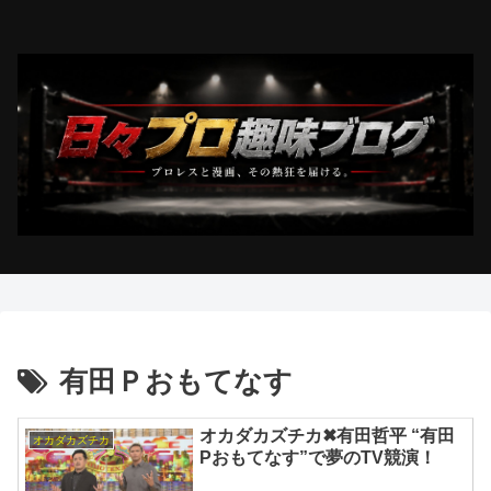
有田Ｐおもてなす
オカダカズチカ✖有田哲平 “有田
オカダカズチカ
Pおもてなす”で夢のTV競演！