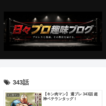
343話
【キン肉マン】 週プレ 343話 超
キン肉マン
神ベテランタッグ！