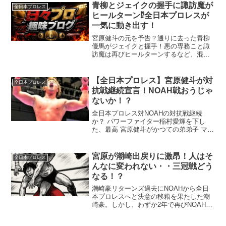
青柳とジェイクの握手に諏訪魔が
全日本プロレス
ヒールターン⁉︎全日本プロレスが
一気に動き出す！
宮原健斗の元を予告？通りに去った青柳
優馬がジェイクと握手！悪の専務こと諏
訪魔は再びヒールターンするなど、混沌
とサバイバルを迎えた全日本プロレ
ス！？
【全日本プロレス】宮原健斗が対
全日本プロレス
抗戦継続宣言！NOAH戦おうじゃ
ないか！？
全日本プロレス対NOAHの対抗戦継続
か？ パワーファイター稲村愛輝を下し
た、最高 宮原健斗がかつての弟弟子 マサ
北宮に闘いを呼び掛けた！ マサの遺志を
継ぐ北宮はどう応える！？
宮原が潮崎出戻りに激昂！人はそ
全日本プロレス
んなに変われない・・三冠戦どう
なる！？
潮崎豪リターンズ過去にNOAHから全日
本プロレスへと決意の移籍を果たした潮
崎豪。しかし、わずか2年で再びNOAHへ
戻ると、今回はそのNOAHを退団し、ま
たも全日本プロレスへの“リターン”を果た