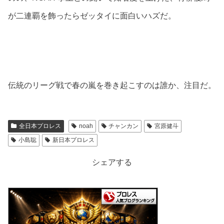
が二連覇を飾ったらゼッタイに面白いハズだ。
伝統のリーグ戦で春の嵐を巻き起こすのは誰か、注目だ。
全日本プロレス
noah
チャンカン
宮原健斗
小島聡
新日本プロレス
シェアする