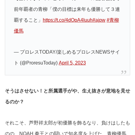
前年覇者の青柳「僕の目標は来年も優勝して３連
覇すること」
https://t.co/4dOpA4Iuuh
#ajpw
#青柳
優馬
— プロレスTODAY/楽しめるプロレスNEWSサイ
ト (@ProresuToday)
April 5, 2023
そうはさせない！と所属選手がや、生え抜きが意地を見せ
るのか？
それこそ、芦野祥太郎が初優勝を飾るなり、負けはしたも
のの、NOAH 拳王との闘いで知名度を上げた、青柳優馬