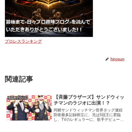
プロレスランキング
hirosun
関連記事
【斉藤ブラザーズ】サンドウィッ
全日本プロレス
チマンのラジオに出演！？
同郷サンドウィッチマン世界タッグ連続
防衛最多記録樹立に、兄は5冠王に君臨
し、TVのレギュラーに、歌手デビュー！
と飛ぶ鳥を落としまくる (笑) 全日本プロ
レス所属の斎藤ブラザーズ！その斎藤兄