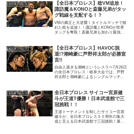
弟が、今度はなんと宮城県の同郷であ
【全日本プロレス】稔VM追放！
全日本プロレス
り、現在、お笑い界...
諏訪魔＆KONOと斎藤兄弟がタッ
グ戦線を支配する！？
VMの粛正と大逆襲！タイトルマッチで敗
れた稔を追放！！諏訪魔とKONOが世界
タッグを奪取！斎藤兄弟も加わり最強タ
ッグが牛耳るか！！？
【全日本プロレス】HAVOC脱
全日本プロレス
退!?潮崎豪に芦野祥太郎が必勝宣
言!!
自由人過ぎる潮崎というレスラー7月26日
の全日本プロレス・岐阜大会では、芦野
祥太郎と潮崎豪によるシングルマッチが
実現する。この一戦は、単なる実力者同
士の対決ではなく、潮崎がユニット
「HAVOC」からの脱退を表明した直後と
全日本プロレス サイコー宮原健
全日本プロレス
いうタイミングもあり...
斗が王道T優勝！日本武道館で三
冠挑戦！！
王道トーナメントを制したサイコー宮原
健斗が、全日本プロレス５０周年の集大
成と言える日本武道館で三冠挑戦！暴走
しまくり、王者の諏訪魔から奪取できる
のか！？