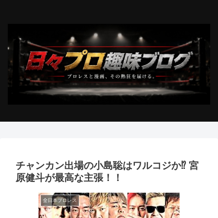
チャンカン出場の小島聡はワルコジか⁉︎ 宮
原健斗が最高な主張！！
全日本プロレス