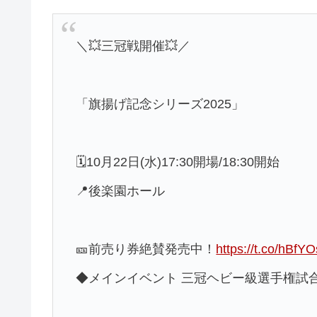
＼💥三冠戦開催💥／
「旗揚げ記念シリーズ2025」
🗓️10月22日(水)17:30開場/18:30開始
📍後楽園ホール
🎫前売り券絶賛発売中！
https://t.co/hBfY
◆メインイベント 三冠ヘビー級選手権試合 