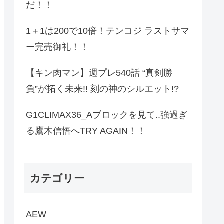
だ！！
1＋1は200で10倍！テンコジ ラストサマ
ー完売御礼！！
【キン肉マン】週プレ540話 “真剣勝
負”が拓く未来!! 刻の神のシルエット!?
G1CLIMAX36_Aブロックを見て..強過ぎ
る鷹木信悟へTRY AGAIN！！
カテゴリー
AEW