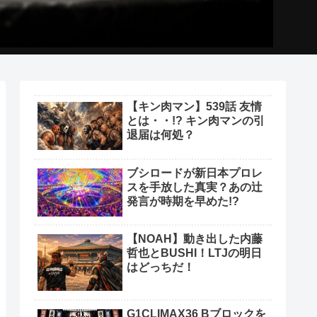
【キン肉マン】539話 友情
とは・・!? キン肉マンの引
退届は何処？
ブシロードが新日本プロレ
スを手放した真実？あの辻
発言が時期を早めた!?
【NOAH】動き出した内藤
哲也とBUSHI！LTJの明日
はどっちだ！
G1CLIMAX36 Bブロックを