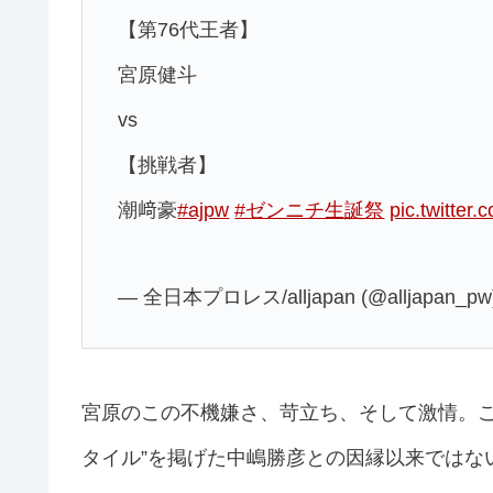
【第76代王者】
宮原健斗
vs
【挑戦者】
潮﨑豪
#ajpw
#ゼンニチ生誕祭
pic.twitter
— 全日本プロレス/alljapan (@alljapan_pw
宮原のこの不機嫌さ、苛立ち、そして激情。こ
タイル”を掲げた中嶋勝彦との因縁以来ではな