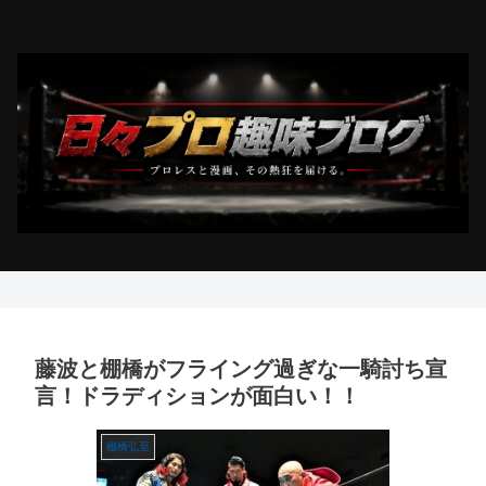
藤波と棚橋がフライング過ぎな一騎討ち宣
言！ドラディションが面白い！！
棚橋弘至