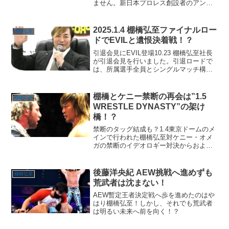
ません。新日本プロレス創設者のアント
ニオ猪木。全日本プロレス創設者のジャ
イアント馬場。プロレスリングNOAHを
を設立した三沢光晴。みちのくプロレス
2025.1.4 棚橋弘至ファイナルロー
棚橋弘至
のグレートサスケ元社長...
ドでEVILと遺恨決着戦！？
引退会見にEVIL登場10.23 棚橋弘至社長
が引退会見を行いました。引退ロードで
は、所属選手全員とシングルマッチ構想
や、IWGP世界ヘビーも狙いたい等、興味
深い話が聞けました。しかし、会見終了
間際に、ハウス・オブ・トーチャーの首
棚橋とケニー禁断の再会は”1.5
棚橋弘至
魁 EVI...
WRESTLE DYNASTY”の架け
橋！？
禁断のタッグ結成も？1.4東京ドームのメ
インで行われた棚橋弘至対ケニー・オメ
ガの禁断のイデオロギー対決からおよそ5
年。NJPWとAEW 中心人物の因縁の二人
が、再会を果たしました。あの頃のヒリ
ヒリした雰囲気ではない、激闘経た選手
後藤洋央紀 AEW挑戦へ進めずも
棚橋弘至
同士の空気感...
荒武者は沈まない！
AEW暫定王者決定戦へ歩を進めたのはや
はり棚橋弘至！しかし、それでも荒武者
は明るい未来へ前を向く！？