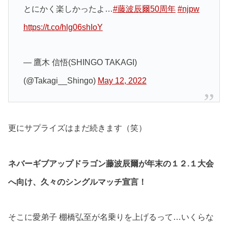
とにかく楽しかったよ…
#藤波辰爾50周年
#njpw
https://t.co/hlg06shIoY
— 鷹木 信悟(SHINGO TAKAGI)
(@Takagi__Shingo)
May 12, 2022
更にサプライズはまだ続きます（笑）
ネバーギブアップドラゴン藤波辰爾が年末の１２.１大会
へ向け、久々のシングルマッチ宣言！
そこに愛弟子 棚橋弘至が名乗りを上げるって…いくらな