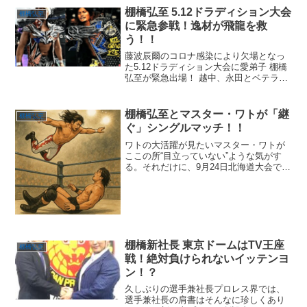
棚橋弘至 5.12ドラディション大会
棚橋弘至
に緊急参戦！逸材が飛龍を救
う！！
藤波辰爾のコロナ感染により欠場となっ
た5.12ドラディション大会に愛弟子 棚橋
弘至が緊急出場！ 越中、永田とベテラン
新日本出身トリオ結成！！
棚橋弘至とマスター・ワトが「継
棚橋弘至
ぐ」シングルマッチ！！
ワトの大活躍が見たいマスター・ワトが
ここの所“目立っていない”ような気がす
る。それだけに、9月24日北海道大会で行
われる「棚橋弘至 ファイナルロード～継
ぐ」で、棚橋弘至（選手）とマスター・
ワト（選手）の対戦に注目している。こ
れは新日本プロレ...
棚橋新社長 東京ドームはTV王座
棚橋弘至
戦！絶対負けられないイッテンヨ
ン！？
久しぶりの選手兼社長プロレス界では、
選手兼社長の肩書はそんなに珍しくあり