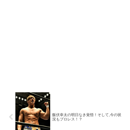
飯伏幸太の明日なき覚悟！そして,今の状
況もプロレス！？