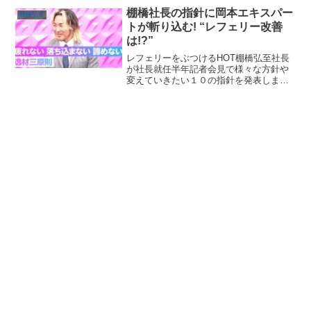
棚橋社長の指針に岡本エキスパー
棚橋弘至
トが斬り込む! “レフェリー改善
は!?”
レフェリーをぶつけるHOT棚橋弘至社長
が社長就任半年記者会見で様々な方針や
変えていきたい１０の指針を発表しまし
た。どの指針も気になりますが、その中
で "乱入や反則には厳しく対処" していく
ということです。主に、EVILやSHOらハ
ウス・オブ...