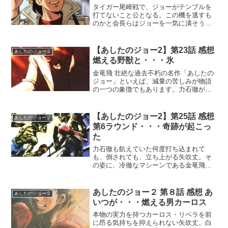
タイガー尾崎戦で、ジョーがテンプルを
打てないこと公となる。この機を逃すも
のかと会長らはジョーを一気に潰そうと
画策。失意のジョーは力石の声を聞く
「矢吹よ、どうしたぃ・・」
【あしたのジョー2】第23話 感想
あしたのジョー２
燃える野獣と・・・氷
金竜飛 壮絶な過去不朽の名作「あしたの
ジョー」といえば、減量の苦しみが物語
の一つの象徴でもあります。力石徹がバ
ンタム級に階級を下げるために挑んだ壮
絶な減量は、今も語り継がれる名シー
ン。しかし、矢吹ジョー自身もまた、成
【あしたのジョー2】第25話 感想
あしたのジョー２
長した体型をバンタム級に...
第6ラウンド・・・奇跡が起こっ
た
力石徹も飢えていた何度打ち込まれて
も、倒されても、立ち上がる矢吹丈。そ
の姿に、冷徹なマシーンである金竜飛の
心が徐々に揺らぎ始めます。一方ジョー
自身も、自分がなぜ立ち上がり続けるの
か理解できずにいました。「勝てない」
あしたのジョー２ 第８話 感想 あ
あしたのジョー２
と悟りながらも、まるでゾン...
いつが・・・燃える男カーロス
本物の実力を持つカーロス・リベラを前
に昂る気持ちを抑えられない矢吹丈。白