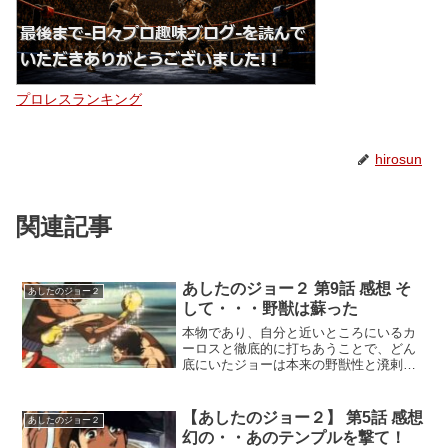
プロレスランキング
hirosun
関連記事
あしたのジョー２ 第9話 感想 そ
あしたのジョー２
して・・・野獣は蘇った
本物であり、自分と近いところにいるカ
ーロスと徹底的に打ちあうことで、どん
底にいたジョーは本来の野獣性と溌剌な
自分を取り戻す神回。カーロスがいなけ
ればジョーの復活は無かった。
【あしたのジョー２】 第5話 感想
あしたのジョー２
幻の・・あのテンプルを撃て！