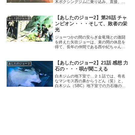
木ボクシングジムに乗り込み、直接、ス
パーリングパートナーを名乗り出る。無
冠の帝王は真の実力を見ることが出来る
のか？
【あしたのジョー2】第26話 チャ
あしたのジョー２
ンピオン・・・そして、敗者の栄
光
ジョーつかの間の安らぎ金竜飛との激闘
を終えた矢吹ジョーは、束の間の休息を
得て、長年の仲間である西や紀ちゃん、
気心の知れた子どもたちとともに穏やか
な時間を過ごします。試合後の余韻が残
る中、ジョーは終生のライバルである力
【あしたのジョー2】21話 感想 力
あしたのジョー２
石徹の墓を訪れ、静かに手...
石の・・・唄が聞こえる
白木ジムの地下室で…２１話では、有名
なマンモス西の鼻からうどん（笑）と、
白木ジム（SBC）地下室での力石徹の過
酷な減量の回想シーンがあります。私は
この時、白木葉子が力石に差し出した"白
湯"を覚えました。力石が命を懸けて減量
した白木ジムの地下...