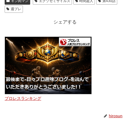
キン肉マン
エグゾセミサイルズ
時間超人
第430話
週プレ
シェアする
プロレスランキング
hirosun