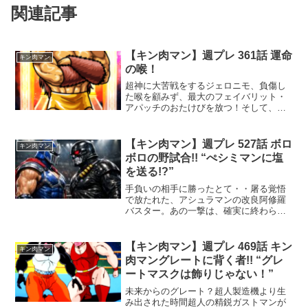
関連記事
【キン肉マン】週プレ 361話 運命
キン肉マン
の喉！
超神に大苦戦をするジェロニモ、負傷し
た喉を顧みず、最大のフェイバリット・
アパッチのおたけびを放つ！そして、ジ
ェロニモに試練を与える超神の正体が明
らかになる！？
【キン肉マン】週プレ 527話 ボロ
キン肉マン
ボロの野試合!! “ぺシミマンに塩
を送る!?”
手負いの相手に勝ったとて・・屠る覚悟
で放たれた、アシュラマンの改良阿修羅
バスター。あの一撃は、確実に終わらせ
るためのものだった。だが――瀕死のは
ずのサラマンダーは、生きていた。信じ
がたい執念。焼け焦げた肉体を引きずり
【キン肉マン】週プレ 469話 キン
キン肉マン
ながら、なお息絶えないそ...
肉マングレートに背く者!! “グレ
ートマスクは飾りじゃない！”
未来からのグレート？超人製造機より生
み出された時間超人の精鋭ガストマンが