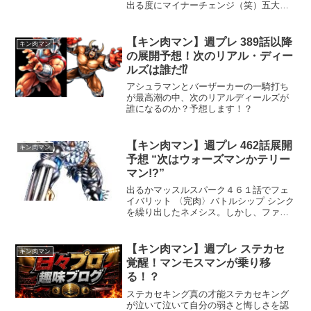
出る度にマイナーチェンジ（笑）五大刻
と戦うべく参上したのに、三下とは戦え
ないと宣言したキン肉マンをガストマン
が逃がさない。しかし、そこにキン肉マ
【キン肉マン】週プレ 389話以降
キン肉マン
ンもミート君も、知った風...
の展開予想！次のリアル・ディー
ルズは誰だ⁉︎
アシュラマンとバーザーカーの一騎打ち
が最高潮の中、次のリアルディールズが
誰になるのか？予想します！？
【キン肉マン】週プレ 462話展開
キン肉マン
予想 “次はウォーズマンかテリー
マン!?”
出るかマッスルスパーク４６１話でフェ
イバリット 〈完肉〉バトルシップ シンク
を繰り出したネメシス。しかし、ファナ
ティック程の手練れならば、慌てながら
も防ぎそうな予感もします。となると、
読者の脳内には、あの完全不滅のあの技
【キン肉マン】週プレ ステカセ
キン肉マン
である"どちらか"を...
覚醒！マンモスマンが乗り移
る！？
ステカセキング真の才能ステカセキング
が泣いて泣いて自分の弱さと悔しさを認