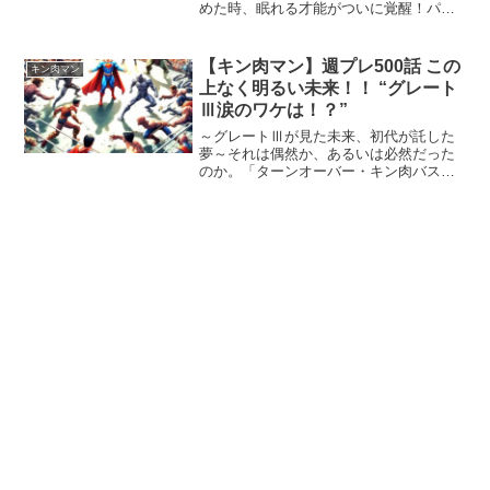
めた時、眠れる才能がついに覚醒！パオ
～ンとかの叫び声だけではない(笑) マン
モスマンのパワフルノーズやビックタス
クさえも可視化して見せる程に進化した
【キン肉マン】週プレ500話 この
キン肉マン
新・超人大全集。弟子...
上なく明るい未来！！ “グレート
Ⅲ涙のワケは！？”
～グレートⅢが見た未来、初代が託した
夢～それは偶然か、あるいは必然だった
のか。「ターンオーバー・キン肉バスタ
ー」――。あの技を、今ここで初代キン
肉マンが放つとは、誰が想像できただろ
う。しかもそれは、グレートⅢの見事な
アシストによって導き出さ...