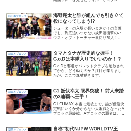
イ。どうなる？GLOBALヘビー級 初代王
者決定3WAY戦！オスプレイがモクスリ
ーとの共闘を提案!!「最初の5分間でこの
海野翔太と誰が組んでも引き立て
新日本プロレス
チビクソ野郎（...
役になってしまう!?
シューターの入場が長いまさか！の言葉
でも、到底追いつかない成田蓮衝撃のハ
ウス・オブ・トーチャー裏切り加入！こ
のダブルクロスは、ファン歴が長い人で
も驚きだけに、ビギナーファンでは受け
止められないほどの衝撃だと思います。
タマとタナが歴史的な握手！
新日本プロレス
とは言え、成田の気持ちも...
G.o.Dは本隊入りでいいのか！？
G.o.Dと邪道がバレットクラブを追放され
てから、どう動くのか？注目が集りまし
たが、ここで逸材動きます。
G1 飯伏幸太 限界突破！ 前人未踏
新日本プロレス
の3連覇へ王手！
G1 CLIMAX 本当に最後まで、誰が優勝決
定戦にいくか分からない大混戦となったA
ブロック最終戦。Aブロックの覇者は、メ
インの飯伏幸太対ＫＥＮＴＡ戦で決定す
る！
自称”初代NJPW WORLDTV王
新日本プロレス