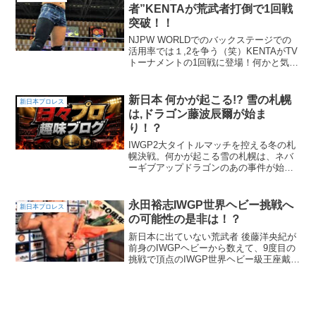
者”KENTAが荒武者打倒で1回戦
突破！！
NJPW WORLDでのバックステージでの
活用率では１,2を争う（笑）KENTAがTV
トーナメントの1回戦に登場！何かと気に
なる（笑）後藤洋央紀との試合はどうな
る！？
新日本 何かが起こる!? 雪の札幌
新日本プロレス
は,ドラゴン藤波辰爾が始ま
り！？
IWGP2大タイトルマッチを控える冬の札
幌決戦。何かが起こる雪の札幌は、ネバ
ーギブアップドラゴンのあの事件が始ま
り！？
永田裕志IWGP世界ヘビー挑戦へ
新日本プロレス
の可能性の是非は！？
新日本に出ていない荒武者 後藤洋央紀が
前身のIWGPヘビーから数えて、9度目の
挑戦で頂点のIWGP世界ヘビー級王座戴冠
に辿り着きました！バクステでは、かね
て名前を出していた棚橋弘至を初防衛戦
の相手に指名しました。後藤「早速、次
の挑戦者を指名...