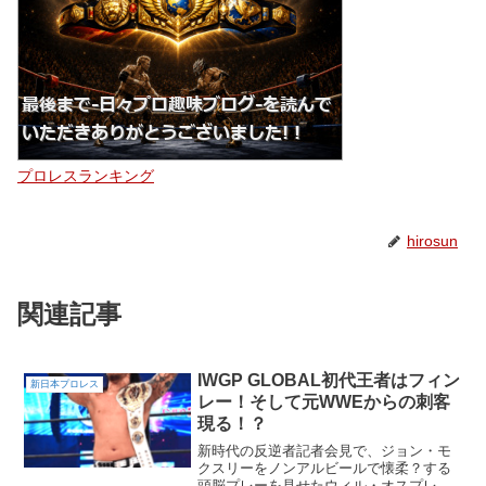
プロレスランキング
hirosun
関連記事
IWGP GLOBAL初代王者はフィン
新日本プロレス
レー！そして元WWEからの刺客
現る！？
新時代の反逆者記者会見で、ジョン・モ
クスリーをノンアルビールで懐柔？する
頭脳プレーを見せたウィル・オスプレ