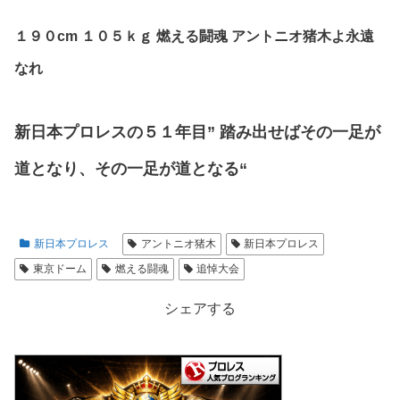
１９０cm １０５ｋｇ 燃える闘魂 アントニオ猪木よ永遠
なれ
新日本プロレスの５１年目
”
踏み出せばその一足が
道となり、その一足が道となる
“
新日本プロレス
アントニオ猪木
新日本プロレス
東京ドーム
燃える闘魂
追悼大会
シェアする