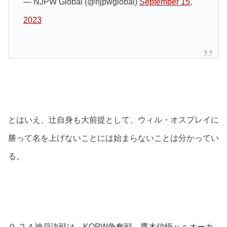
— NJPW Global (@njpwglobal)
September 15,
2023
とはいえ、辻自身も大前提として、ウィル・オスプレイに
勝って名を上げないことには始まらないことは分かってい
る。
９.２４神戸決戦は、KOPW争奪戦、鷹木信悟ｖｓオーカ