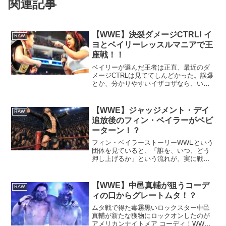
関連記事
【WWE】決裂ダメージCTRL! イ
RAW
ヨとベイリーレッスルマニアで王
座戦！！
ベイリーが選んだ王者は正直、最近のダ
メージCTRLは見ててしんどかった。誤爆
とか、分かりやすいイザコザなら、いい
ですが、日本人同士が集まって、陰口を
言うような展開は見てて、なんとも言え
ないセコさがありました(笑)まして、日本
【WWE】ジャッジメント・デイ
RAW
人てこうゆう感じ...
追放後のフィン・ベイラーがベビ
ーターン！？
フィン・ベイラーストーリーWWEという
団体を見ていると、「誰を、いつ、どう
押し上げるか」という流れが、実に戦略
的に組み立てられていることが分かりま
す。特に近年のWWEは、NXTから昇格し
た選手に対し、まず“ベビーフェイスなの
【WWE】中邑真輔が狙うコーデ
RAW
か、ヒールなのか...
ィの口からグレートムタ！？
ムタ戦で得た毒霧黒いロックスター中邑
真輔が新たな獲物にロックオンしたのが
アメリカンナイトメア コーディ！WWE