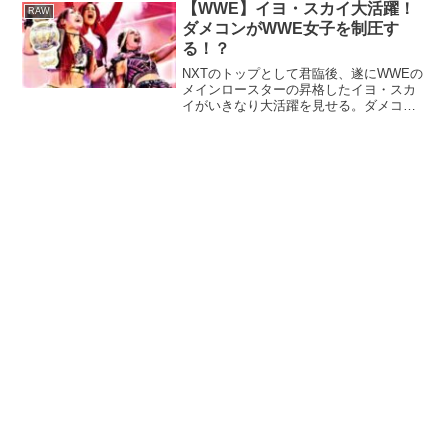
かの仇敵リヴ・モーガンに手を貸す裏切
【WWE】イヨ・スカイ大活躍！
RAW
り！あの二人が一緒に...
ダメコンがWWE女子を制圧す
る！？
NXTのトップとして君臨後、遂にWWEの
メインロースターの昇格したイヨ・スカ
イがいきなり大活躍を見せる。ダメコン
がWWE女子を一気に制圧か！？