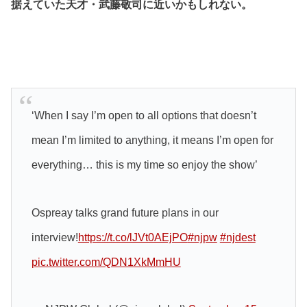
据えていた天才・武藤敬司に近いかもしれない。
‘When I say I’m open to all options that doesn’t
mean I’m limited to anything, it means I’m open for
everything… this is my time so enjoy the show’
Ospreay talks grand future plans in our
interview!
https://t.co/lJVt0AEjPO
#njpw
#njdest
pic.twitter.com/QDN1XkMmHU