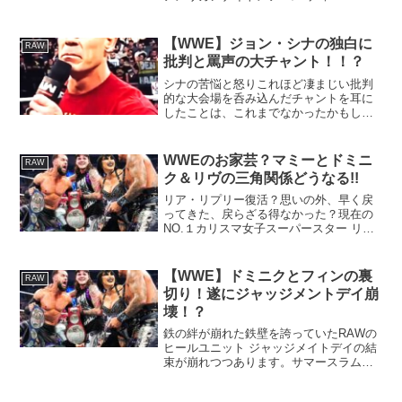
に復帰してから、とてつもない人気で
WWEトップスーパースターズの一角を占
めます。そのコーディを標的にした中邑
【WWE】ジョン・シナの独白に
RAW
の嗅覚も鋭いです。その...
批判と罵声の大チャント！！？
シナの苦悩と怒りこれほど凄まじい批判
的な大会場を呑み込んだチャントを耳に
したことは、これまでなかったかもしれ
ません。WWE屈指のスーパースター、ジ
ョン・シナ（シーナ）が大ヒール・ター
ンとなり登場すると、会場全体を揺るが
WWEのお家芸？マミーとドミニ
RAW
すような大チャント（ブ...
ク＆リヴの三角関係どうなる!!
リア・リプリー復活？思いの外、早く戻
ってきた、戻らざる得なかった？現在の
NO.１カリスマ女子スーパースター リ
ア・リプリーがRAWに戻ってきました！
マミーとして、大いに可愛がってた
（笑）大ブーイング男ドミニクが、こと
【WWE】ドミニクとフィンの裏
RAW
もあろうに現WWE女子王...
切り！遂にジャッジメントデイ崩
壊！？
鉄の絆が崩れた鉄壁を誇っていたRAWの
ヒールユニット ジャッジメイトデイの結
束が崩れつつあります。サマースラムで
ドミニクの敬愛するマミーことリア・リ
プリーが復帰したにもかかわらず、まさ