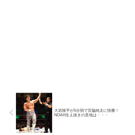
大岩陵平が5分弱で宮脇純太に快勝！
NOAH生え抜きの意地は・・・