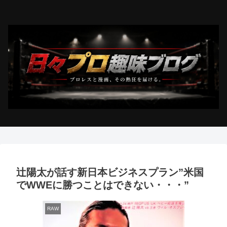
辻陽太が話す新日本ビジネスプラン”米国
でWWEに勝つことはできない・・・”
RAW