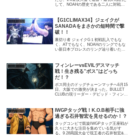
して、NOAHの歴史である二人に対戦要
求！？
【G1CLIMAX34】ジェイクが
WAR DOGS
SANADAをまさかの短時間で撃
破！！
裏切り者 ジェイクG１初戦乱入でもな
く、ATでもなく、NOAHのリングでもな
い新日本プロレスのリング辿り着いたジ
ェイク・リー。しかも日本プロレス史上
最高にして最強のリーグ戦 G1CLIMAX３
４の大舞台です！そして、初戦の相手
フィンレーvsEVILデスマッチ
WAR DOGS
は、全日本プ...
戦！生き残る”ボス”はどっち
だ！？
ボス同士のドッグチェーンマッチへ6月15
日、大阪での激突が決まった。BULLET
CLUBの現リーダー・デビッド・フィンレ
ーと、ハウス・オブ・トーチャーのボ
ス・EVILが、ドッグチェーンマッチで雌
雄を決する。これは単なる一戦ではな
IWGPタッグ戦！K.O.B相手に強
WAR DOGS
い。ふたり...
過ぎる石井智宏を見せるのか！？
タッグコンビで凱旋IWGPタッグ王座戦が
久々に大きな注目を集めている気がす
る。9.28両国大会で現王者の石井智宏&タ