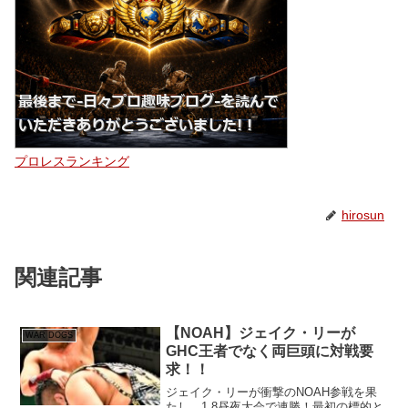
プロレスランキング
hirosun
関連記事
【NOAH】ジェイク・リーが
WAR DOGS
GHC王者でなく両巨頭に対戦要
求！！
ジェイク・リーが衝撃のNOAH参戦を果
たし、1.8昼夜大会で連勝！最初の標的と