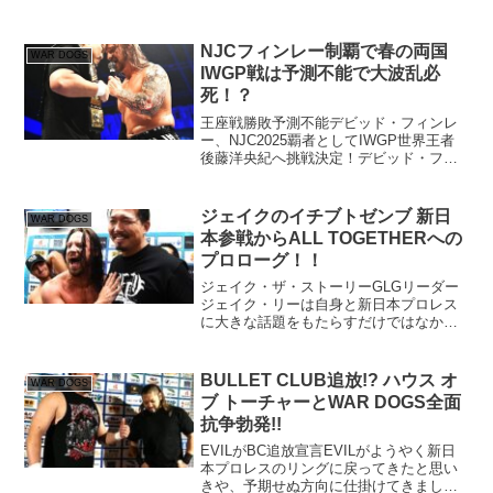
イチ組に挑むのは、ICEとOSCARによる
ユニット、K.O.B＝ノックアウトブラザ
ーズだ。彼らはヤングライオン卒業、海
NJCフィンレー制覇で春の両国
WAR DOGS
外武者...
IWGP戦は予測不能で大波乱必
死！？
王座戦勝敗予測不能デビッド・フィンレ
ー、NJC2025覇者としてIWGP世界王者
後藤洋央紀へ挑戦決定！デビッド・フィ
ンレーがニュージャパンカップ2025の栄
冠を手にし、4月5日の両国大会にて
IWGP世界王者後藤洋央紀への挑戦が正式
ジェイクのイチブトゼンブ 新日
WAR DOGS
に決まりま...
本参戦からALL TOGETHERへの
プロローグ！！
ジェイク・ザ・ストーリーGLGリーダー
ジェイク・リーは自身と新日本プロレス
に大きな話題をもたらすだけではなかっ
たようです。更にその先の、ALL
TOGETHERにも繋げる見事なストーリー
を見せてくれました。バレットクラブ
BULLET CLUB追放!? ハウス オ
WAR DOGS
WARDOGSと共...
ブ トーチャーとWAR DOGS全面
抗争勃発!!
EVILがBC追放宣言EVILがようやく新日
本プロレスのリングに戻ってきたと思い
きや、予期せぬ方向に仕掛けてきまし