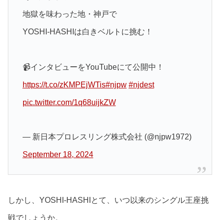
地獄を味わった地・神戸で
YOSHI-HASHIは白きベルトに挑む！
📹インタビューをYouTubeにて公開中！
https://t.co/zKMPEjWTis
#njpw
#njdest
pic.twitter.com/1q68uijkZW
— 新日本プロレスリング株式会社 (@njpw1972)
September 18, 2024
しかし、YOSHI-HASHIとて、いつ以来のシングル王座挑
戦でしょうか。