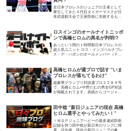
全日本プロレスのジュニアの王者として
牽引してきた４代目タイガーマスクが日
本武道館大会で王座防衛に失敗するも、
確実に歴史に名を残した黄金の虎！
ロスインゴのオールナイトニッポ
高橋ヒロム
ンで高橋ヒロムの異名が判明!?
あっという間の１時間新日本プロレスの
超人気ユニット ロス・インゴベルナブレ
ス・デ・ハポンのオールメンバー（ティ
タン除く）が揃った「オールナイトニッ
ポンX」は最高に面白かったですねぇ。フ
ァンが見れば、全員のキャラも知ってる
高橋ヒロムが週プロで話す “いま
高橋ヒロム
だけに面白く、笑い通...
プロレスが落ちてるわけ”
超豪華グランプリ対談週プロ２２８９号
で、高橋ヒロム×中野たむの男女GP対談
が掲載されてます。表紙からゴージャス
で、誌面では互いの入場コスを交換、ヒ
ロムがたむポーズを再現するなど（笑）
読み応え満載のロングインタビューで
田中稔 “新日ジュニアの現在 高橋
高橋ヒロム
す。多くのことを話してま...
ヒロム選手とやってみたい！”
ＩＷＧＰジュニアヘビーの最多連続防衛
記録を持つ田中稔が新日本のリングに帰
還。試合後、現在の新日ジュニアの象徴