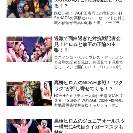
る！？
階級が違うIWGP王者同士の世紀の一戦
SANADA対高橋ヒロム！ セコンドに付く
鷹木信悟が最高の応援の後、ノープラン
なのか、それとも！？
過激で面白過ぎた対抗戦記者会
高橋ヒロム
見！ヒロムと拳王の正論の主
張！？
ロスインゴ・ベルナブレス・デ・ハポン
と金剛の記者会見は、何回見ても見所あ
るし、マジで面白い！！ プロレスの試合
までの盛り上げ方のお手本の様な主張の
ぶつかり合い！？
高橋ヒロムのNOAH参戦！”ワク
高橋ヒロム
ワク”が押し寄せてくる！？
NOAHチャリティー大会に出場NOAH ７.
２８ 「SUNNY VOYAGE 2024〜能登地
方地震災害復興支援チャリティー大
会〜」高橋ヒロム参戦のニュース！内藤
哲也や鷹木信悟のNOAH参戦時も面白い
ですが、高橋ヒロムがNOAHジュニア勢
高橋ヒロムのジュニアオールスタ
高橋ヒロム
と...
ー構想に4代目タイガーマスクも
賛同！