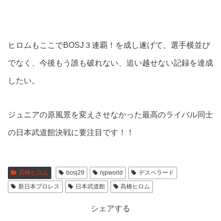
ヒロムもここでBOSJ３連覇！を成し遂げて、選手横並び
でなく、今後もう誰も破れない、追い越せない記録を達成
したい。
ジュニアの原風景を変えさせなかった最高のライバル同士
の日本武道館決戦に要注目です！！
高橋ヒロム
bosj29
njpworld
デスペラード
新日本プロレス
日本武道館
高橋ヒロム
シェアする