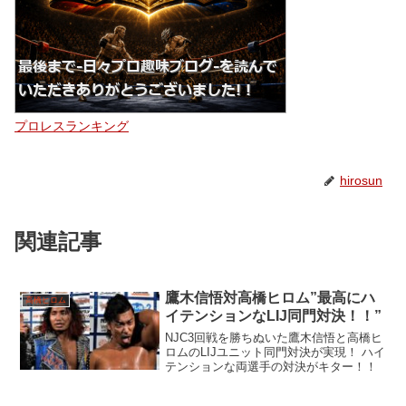
プロレスランキング
hirosun
関連記事
鷹木信悟対高橋ヒロム”最高にハ
高橋ヒロム
イテンションなLIJ同門対決！！”
NJC3回戦を勝ちぬいた鷹木信悟と高橋ヒ
ロムのLIJユニット同門対決が実現！ ハイ
テンションな両選手の対決がキター！！