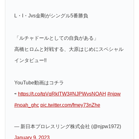
L・I・Jvs金剛がシングル5番勝負
「ルチャドールとしての自負がある」
高橋ヒロムと対戦する、大原はじめにスペシャル
インタビュー!!
YouTube動画はコチラ
⇨
https://t.co/tqVqRkITW3
#NJPWvsNOAH
#njpw
#noah_ghc
pic.twitter.com/fmey73nZhe
— 新日本プロレスリング株式会社 (@njpw1972)
January 9, 2023