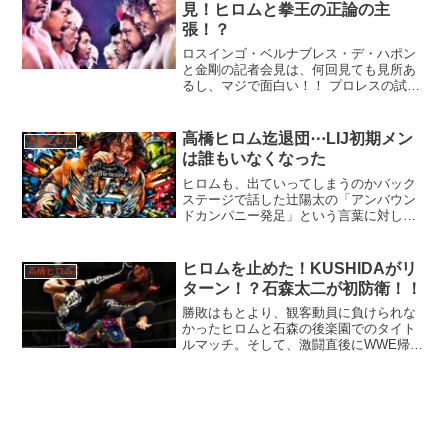
見！ヒロムと拳王の正論の主
張！？
ロスインゴ・ベルナブレス・デ・ハポン
と金剛の記者会見は、何回見ても見所あ
るし、マジで面白い！！ プロレスの試合
までの盛り上げ方のお手本の様な主張の
ぶつかり合い！？
高橋ヒロム迄退団⋯LIJ初期メン
高橋ヒロム
は誰もいなくなった
ヒロムも、出ていってしまうのかバック
ステージで話した辻陽太の「アンバウン
ドカンパニー発足」という言葉に対し
て、何故か、高橋ヒロムは心ここにあら
ずな気がしてしまった予想はしていたけ
ど、このタイミングはファンには残酷な
ヒロムを止めた！KUSHIDAがリ
高橋ヒロム
ヒロムのテーゼだ。新しい夢...
ターン！？石森太二が初防衛！！
勝敗はもとより、観客動員に負けられな
かったヒロムと石森の後楽園でのタイト
ルマッチ。そして、激闘直後にWWE帰り
の選手がやってくる！？