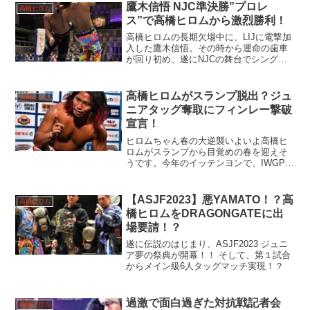
鷹木信悟 NJC準決勝”プロレ
高橋ヒロム
ス”で高橋ヒロムから激烈勝利！
高橋ヒロムの長期欠場中に、LIJに電撃加
入した鷹木信悟。その時から運命の歯車
が回り初め、遂にNJCの舞台でシングル
マッチが実現！！
高橋ヒロムがスランプ脱出？ジュ
高橋ヒロム
ニアタッグ奪取にフィンレー撃破
宣言！
ヒロムちゃん春の大逆襲いよいよ高橋ヒ
ロムがスランプから目覚めの春を迎えそ
うです。今年のイッテンヨンで、IWGPジ
ュニアシングルの連続防衛新記録更新を
宿敵 エル・デスペラードに阻まれまし
た。その後も、メキシコからの間柄であ
【ASJF2023】悪YAMATO！？高
高橋ヒロム
るDOUKIにシング...
橋ヒロムをDRAGONGATEに出
場要請！？
遂に伝説のはじまり、ASJF2023 ジュニ
ア夢の祭典が開幕！！ そして、第１試合
からメイン級6人タッグマッチ実現！？
過激で面白過ぎた対抗戦記者会
高橋ヒロム