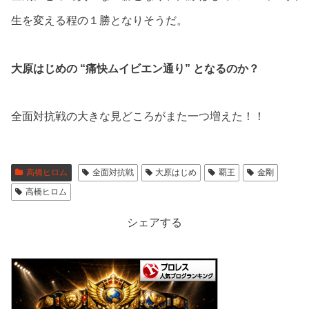
生を変える程の１勝となりそうだ。
大原はじめの “痛快ムイビエン通り” となるのか？
全面対抗戦の大きな見どころがまた一つ増えた！！
高橋ヒロム
全面対抗戦
大原はじめ
覇王
金剛
高橋ヒロム
シェアする