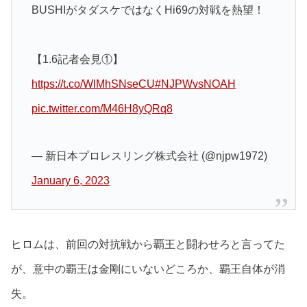
BUSHIがタダスケではなくHi69の対戦を熱望！
【1.6記者会見①】
https://t.co/WlMhSNseCU
#NJPWvsNOAH
pic.twitter.com/M46H8yQRq8
— 新日本プロレスリング株式会社 (@njpw1972)
January 6, 2023
ヒロムは、前回の対抗戦から覇王と闘わせろと言ってた
が、意中の覇王は金剛にいないどころか、覇王自体が消
失。