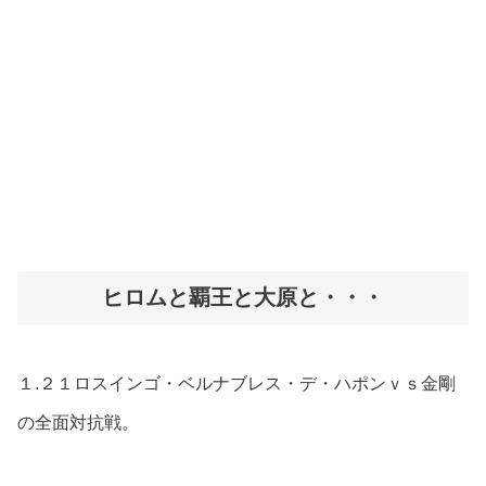
ヒロムと覇王と大原と・・・
１.２１ロスインゴ・ベルナブレス・デ・ハポンｖｓ金剛
の全面対抗戦。