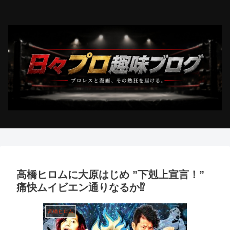
高橋ヒロムに大原はじめ ”下剋上宣言！”
痛快ムイビエン通りなるか⁉︎
高橋ヒロム