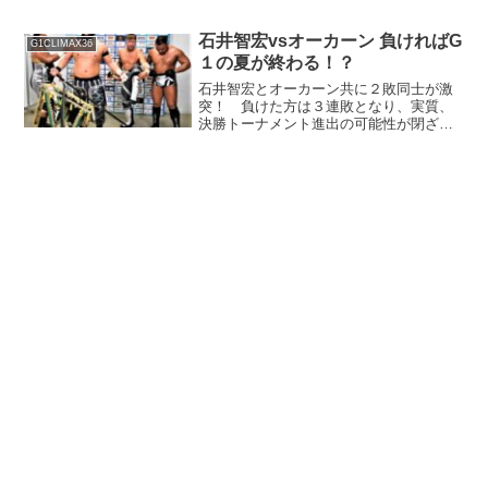
える試合もあるのでは？と思ったら、ま
さかの予想だにしていない結末を迎え
る・・・
石井智宏vsオーカーン 負ければG
G1CLIMAX36
１の夏が終わる！？
石井智宏とオーカーン共に２敗同士が激
突！ 負けた方は３連敗となり、実質、
決勝トーナメント進出の可能性が閉ざさ
れるだけに果たしてどうなる！？