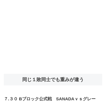
同じ１敗同士でも重みが違う
７.３０ Bブロック公式戦 SANADAｖｓグレー