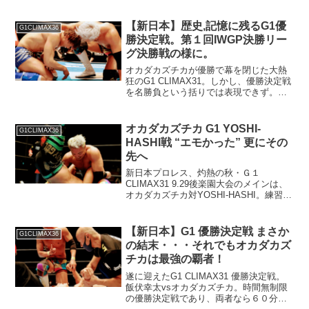
選手が出場！？
【新日本】歴史,記憶に残るG1優
G1CLIMAX36
勝決定戦。第１回IWGP決勝リー
グ決勝戦の様に。
オカダカズチカが優勝で幕を閉じた大熱
狂のG1 CLIMAX31。しかし、優勝決定戦
を名勝負という括りでは表現できず。色
んな意味合いを持つ優勝決定戦となり、
IWGP問題も再燃するのか？
オカダカズチカ G1 YOSHI-
G1CLIMAX36
HASHI戦 “エモかった” 更にその
先へ
新日本プロレス、灼熱の秋・Ｇ１
CLIMAX31 9.29後楽園大会のメインは、
オカダカズチカ対YOSHI-HASHI。練習生
時代から、共に道場で鍛え、培ってきた
新日本スピリットが熱い闘いを生み出
す。
【新日本】G1 優勝決定戦 まさか
G1CLIMAX36
の結末・・・それでもオカダカズ
チカは最強の覇者！
遂に迎えたG1 CLIMAX31 優勝決定戦。
飯伏幸太vsオカダカズチカ。時間無制限
の優勝決定戦であり、両者なら６０分超