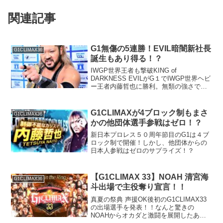
関連記事
G1無傷の5連勝！EVIL暗闇新社長
G1CLIMAX36
誕生もあり得る！？
IWGP世界王者も撃破KING of
DARKNESS EVILがG１でIWGP世界ヘビ
ー王者内藤哲也に勝利。無類の強さで勝
ち星を重ねて無傷の５連勝とAブロック独
走状態になってきました。もう今更、東
郷を使おうがやり方は問えないかもしれ
G1CLIMAXが4ブロック制もまさ
G1CLIMAX36
ません...
かの他団体選手参戦はゼロ！？
新日本プロレス５０周年節目のG1は４ブ
ロック制で開催！しかし、他団体からの
日本人参戦はゼロのサプライズ！？
【G1CLIMAX 33】NOAH 清宮海
G1CLIMAX36
斗出場で主役奪り宣言！！
真夏の祭典 声援OK後初のG1CLIMAX33
の出場選手を発表！！なんと驚きの
NOAHからオカダと激闘を展開したあの