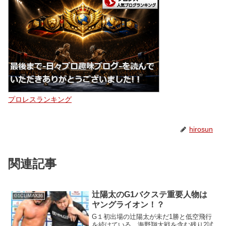
プロレスランキング
hirosun
関連記事
辻陽太のG1バクステ重要人物は
G1CLIMAX36
ヤングライオン！？
G１初出場の辻陽太が未だ1勝と低空飛行
を続けている。海野翔太戦を含む残り2試