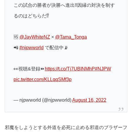
この試合の勝者が決勝へ進出‼️因縁の対決を制す
るのはどちらだ⁉️
🆚
@JayWhiteNZ
×
@Tama_Tonga
📲
#njpwworld
で配信中📡
👀視聴&登録⏩
https://t.co/Tj7UBINMhP
#NJPW
pic.twitter.com/KLLqqSMf3p
— njpwworld (@njpwworld)
August 16, 2022
邪魔をしようとする外道を必死に止める邪道のブラザーフ