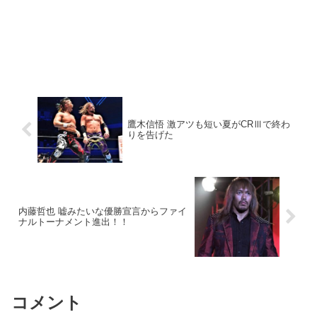
鷹木信悟 激アツも短い夏がCRⅢで終わ
りを告げた
内藤哲也 嘘みたいな優勝宣言からファイ
ナルトーナメント進出！！
コメント