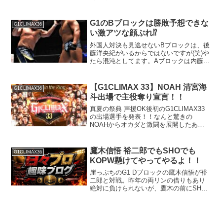
上に激しさと深みを見せている。しか
し、その中でも一際“感情”が揺さぶられる
のは、Aブロックではないだろうか。なぜ
G1のBブロックは勝敗予想できな
G1CLIMAX36
なら、そこには時...
い激アツな顔ぶれ⁉
外国人対決も見逃せないBブロックは、後
藤洋央紀がいるからではないですが(笑)や
たら混沌としてます。Aブロックは内藤哲
也、鷹木信悟、SANADAと歴代IWGP世
界ヘビー王者が３人もいますが、Bはゼロ
であり、G１優勝者も１０年以上前に優
【G1CLIMAX 33】NOAH 清宮海
G1CLIMAX36
勝した荒...
斗出場で主役奪り宣言！！
真夏の祭典 声援OK後初のG1CLIMAX33
の出場選手を発表！！なんと驚きの
NOAHからオカダと激闘を展開したあの
選手が出場！？
鷹木信悟 裕二郎でもSHOでも
G1CLIMAX36
KOPW懸けてやってやるよ！！
崖っぷちのG1 Dブロックの鷹木信悟が裕
二郎と対戦。昨年の両リンの借りもあり
絶対に負けられないが、鷹木の前にSHO
とピーターも立ちふさがる！？