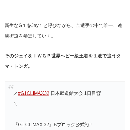
新生なG１をJay１と呼びながら、全選手の中で唯一、連
勝街道を驀進していく。
そのジェイをＩＷＧＰ世界ヘビー級王者を１敗で追うタ
マ・トンガ。
／
#G1CLIMAX32
日本武道館大会 1日目🏆
＼
『G1 CLIMAX 32』Bブロック公式戦‼️