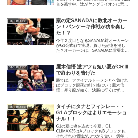
合を残す中、辻がヤングライオンに荒々
しく問いかける！？
案の定SANADAに敗北オーカー
G1CLIMAX36
ン！パンケーキ作戦が功を奏し
た！？
今年２度目となるSANADA対オーカーン
がG1公式戦で実現。負けた記憶を消し
た？オーカーンは、SANADAに雪辱出来
るのか！？パンケーキがカギを握る？
鷹木信悟 激アツも短い夏がCRⅢ
G1CLIMAX36
で終わりを告げた
勝てば、ファイナルトーメンとへ負けれ
ばブロック脱落の剣ヶ峰にいう鷹木信
悟！昇り龍が如く、決勝に行くはず
が・・・
タイチにタナとフィンレー・・
G1CLIMAX36
G1 Aブロックはよりエモーショ
ナル！！
G1の夏に魂を込めて今夏、G1
CLIMAX35はAブロックもBブロックも、
それぞれの個性がぶつかり合い、例年以