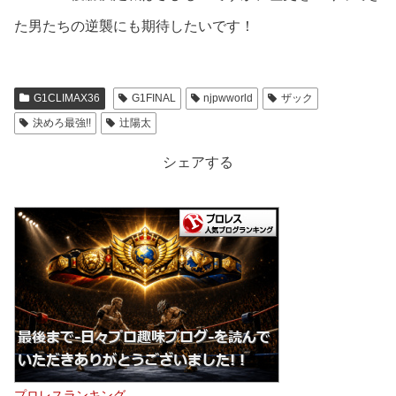
た男たちの逆襲にも期待したいです！
G1CLIMAX36
G1FINAL
njpwworld
ザック
決めろ最強!!
辻陽太
シェアする
プロレスランキング