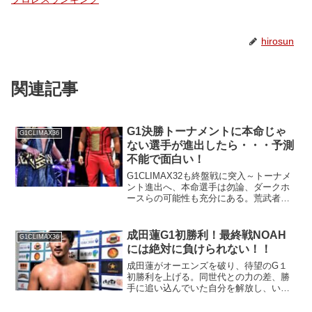
hirosun
関連記事
G1決勝トーナメントに本命じゃ
G1CLIMAX36
ない選手が進出したら・・・予測
不能で面白い！
G1CLIMAX32も終盤戦に突入～トーナメ
ント進出へ、本命選手は勿論、ダークホ
ースらの可能性も充分にある。荒武者は
最高の親父を見せられるのか！？
成田蓮G1初勝利！最終戦NOAH
G1CLIMAX36
には絶対に負けられない！！
成田蓮がオーエンズを破り、待望のG１
初勝利を上げる。同世代との力の差、勝
手に追い込んでいた自分を解放し、いざ
清宮海斗戦へ！？