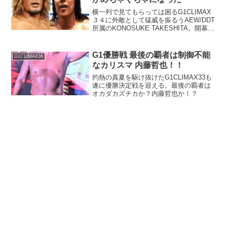
横一列で見てもらっては困るG1CLIMAX
３４に外敵として猛威を振るうAEW/DDT
所属のKONOSUKE TAKESHITA。開幕戦
で、辻陽太との新世代対決を制すし、"マ
ジすげぇ" と賞賛するファンタズモ戦も勝
利します。しかし、ELP戦後...
G1優勝戦 最後の覇者は制御不能
G1CLIMAX36
なカリスマ 内藤哲也！！
灼熱の真夏を駆け抜けたG1CLIMAX33も
遂に優勝決定戦を迎える。最後の覇者は
オカダカズチカか？内藤哲也か！？