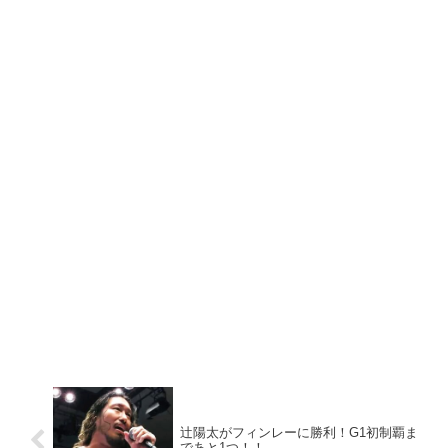
辻陽太がフィンレーに勝利！G1初制覇ま
であと1つ！！