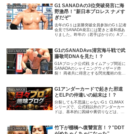
G1 SANADAの3位突破発言に海
G1CLIMAX36
野激昂！”新日本プロレス ナメす
ぎだぞ”
去年のG１は楽勝突破全員参加のG１記者
会見でSANADA発言には驚きと違和感あ
りました。昨年の（若手ばかりの）Aブロ
ックは楽勝だった。今年は、３位までに
チャンスがあるので、３位目指してがん
ばります的な発言。去年のG１Aブロック
G1のSANADAvs清宮海斗戦で武
G1CLIMAX36
楽勝発言は、新...
藤敬司DNAを見た！？
G1Aブロック公式戦 タイムアップ間近に
SANADAのシャイニングウィザード炸
裂！ 両者共に得意とする閃光魔術の生み
の親はあの天才レジェンドレスラー！？
G1アンダーカードで起きた邪道
G1CLIMAX36
とELPの仲違いの結末は！？
分裂しても不思議じゃないG１ CLIMAX
シリーズで、公式戦以外のアンダーカー
ドは、基本的に因縁や裏切りなどは、あ
まり起りません。それだけに、G１公式
戦を発端にした邪道とエル・ファンタズ
モのいざこざは驚きました。しかし、こ
竹下が棚橋へ復讐宣言！？”DDT
G1CLIMAX36
の２人が揉めるとい...
がめちゃくちゃになった”