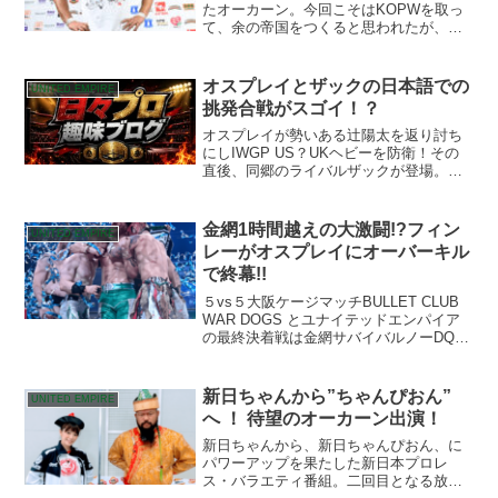
たオーカーン。今回こそはKOPWを取っ
て、余の帝国をつくると思われたが、矢
野のアマレスも半端ない！！
オスプレイとザックの日本語での
UNITED EMPIRE
挑発合戦がスゴイ！？
オスプレイが勢いある辻陽太を返り討ち
にしIWGP US？UKヘビーを防衛！その
直後、同郷のライバルザックが登場。英
語でのアジテーションが始まると思いき
や・・・
金網1時間越えの大激闘!?フィン
UNITED EMPIRE
レーがオスプレイにオーバーキル
で終幕!!
５vs５大阪ケージマッチBULLET CLUB
WAR DOGS とユナイテッドエンパイア
の最終決着戦は金網サバイバルノーDQデ
スマッチの完全決着戦となりました。正
に、２つのユニットの生き残りをかけた
壮絶な死闘になる予感がします。しか
新日ちゃんから”ちゃんぴおん”
UNITED EMPIRE
し、B...
へ ！ 待望のオーカーン出演！
新日ちゃんから、新日ちゃんぴおん、に
パワーアップを果たした新日本プロレ
ス・バラエティ番組。二回目となる放送