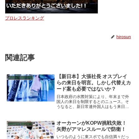
プロレスランキング
hirosun
関連記事
【新日本】大張社長 オスプレイ
UNITED EMPIRE
らの来日を明言。しかし代替えカ
ード案も必要ではないか？
日本政府の水際対策により、年末まで外
国人の来日を制限するとのニュース。そ
うなると、新日常連外国人はもう来日で
きないのだろうか？その疑問や不安に大
張社長が答える。
オーカーンがKOPW挑戦失敗！
UNITED EMPIRE
矢野がアマレスルールで防衛！
いつものように東スポでも自信満々だっ