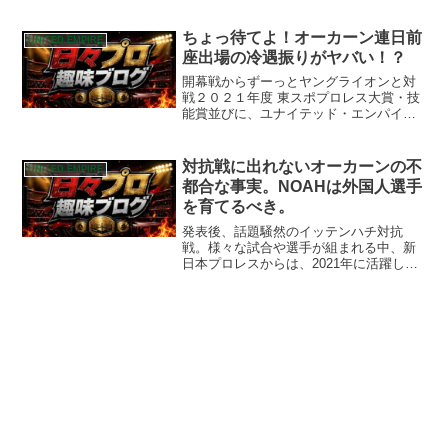
には遂に帝国の”広報さん”ことオーカーン
が初登場！
ちょっ待てよ！オーカーン連日前
UNITED EMPIRE
座出場の冷遇振りがヤバい！？
開幕戦からずーっとヤングライオンと対
戦２０２１年度 東スポプロレス大賞・技
能賞並びに、ユナイテッド・エンパイア
のスポークスマン並びに、プロレス界き
ってのアニオタと数々の称号を持つ、グ
レート・オーカーンの試合カードの冷遇
対抗戦に出れないオーカーンの不
UNITED EMPIRE
振り？がヤバいです。連...
都合な事実。NOAHは外国人選手
を育てるべき。
発表後、話題騒然のイッテンハチ対抗
戦。様々な試合や選手が組まれる中、新
日本プロレスからは、2021年に活躍した
二人の選手が何故かラインナップされて
いない！？