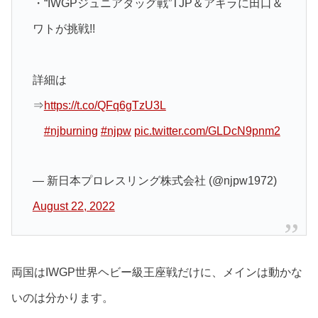
・“IWGPジュニアタッグ戦”TJP＆アキラに田口＆
ワトが挑戦!!
詳細は
⇒
https://t.co/QFq6gTzU3L
#njburning
#njpw
pic.twitter.com/GLDcN9pnm2
— 新日本プロレスリング株式会社 (@njpw1972)
August 22, 2022
両国はIWGP世界ヘビー級王座戦だけに、メインは動かな
いのは分かります。