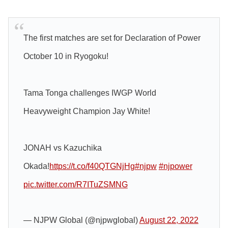
The first matches are set for Declaration of Power
October 10 in Ryogoku!
Tama Tonga challenges IWGP World
Heavyweight Champion Jay White!
JONAH vs Kazuchika
Okada!
https://t.co/f40QTGNjHg
#njpw
#njpower
pic.twitter.com/R7ITuZSMNG
— NJPW Global (@njpwglobal)
August 22, 2022