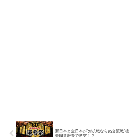
新日本と全日本が”対抗戦ならぬ交流戦”後
楽園還暦祭で激突！？