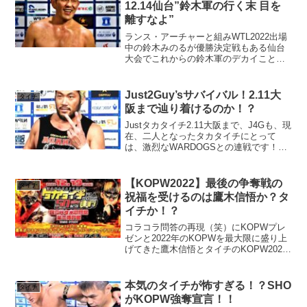
12.14仙台”鈴木軍の行く末 目を
離すなよ”
ランス・アーチャーと組みWTL2022出場
中の鈴木みのるが優勝決定戦もある仙台
大会でこれからの鈴木軍のデカイことを
予告！？
Just2Guy’sサバイバル！2.11大
タイチ
阪まで辿り着けるのか！？
Justタカタイチ2.11大阪まで、J4Gも、現
在、二人となったタカタイチにとって
は、激烈なWARDOGSとの連戦です！９
割方、タカタイチは、SANADA&コナー
ズとのタッグマッチでぶつかります。タ
イチ以上に、TAKAみちのくの体力がシリ
【KOPW2022】最後の争奪戦の
タイチ
ー...
祝福を受けるのは鷹木信悟か？タ
イチか！？
コラコラ問答の再現（笑）にKOPWプレ
ゼンと2022年のKOPWを最大限に盛り上
げてきた鷹木信悟とタイチのKOPW2022
争奪戦の最終決着戦はどうなる！？
本気のタイチが怖すぎる！？SHO
タイチ
がKOPW強奪宣言！！