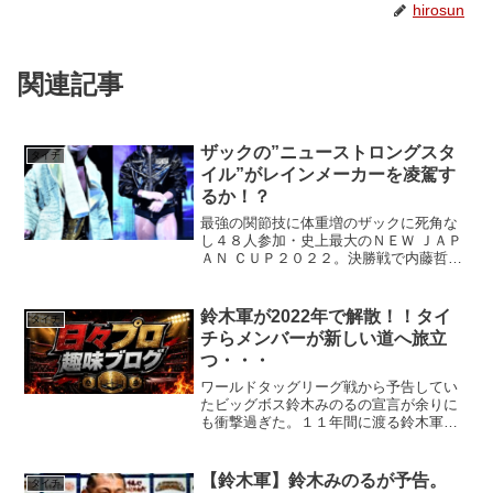
hirosun
関連記事
ザックの”ニューストロングスタ
タイチ
イル”がレインメーカーを凌駕す
るか！？
最強の関節技に体重増のザックに死角な
し４８人参加・史上最大のＮＥＷ ＪＡＰ
ＡＮ ＣＵＰ２０２２。決勝戦で内藤哲也
を下し、２度目の優勝を果たした鈴木
軍・ザックセイバーＪｒ。そして、最高
の勢いを付けて、４.９両国国技館でオカ
鈴木軍が2022年で解散！！タイ
タイチ
ダカズチカが持つＩＷ...
チらメンバーが新しい道へ旅立
つ・・・
ワールドタッグリーグ戦から予告してい
たビッグボス鈴木みのるの宣言が余りに
も衝撃過ぎた。１１年間に渡る鈴木軍の
軍団活動が終止符が打たれる！？
【鈴木軍】鈴木みのるが予告。
タイチ