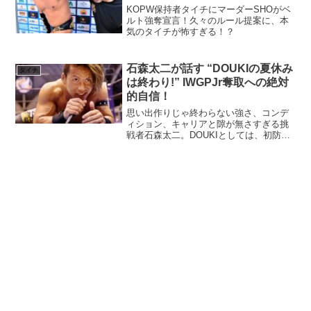
KOPW保持者タイチにマーダーSHOがベ
ルト強奪宣言！久々のルール提案に、本
気のタイチが怖すぎる！？
石森太二が話す “DOUKIの夏休み
タイチ
は終わり!” IWGPJr奪取への絶対
的自信！
思い出作りじゃ終わらない強さ、コンデ
ィション、キャリアと隙が無さすぎる挑
戦者石森太二。DOUKIとしては、初防衛
戦にして最強チャレンジャーを迎えたと
言えます。デスペラードは長期欠場、高
橋ヒロムは別のベクトルに向いてるだけ
に疑いようがありませ...