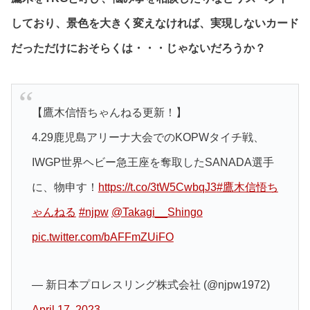
しており、景色を大きく変えなければ、実現しないカード
だっただけにおそらくは・・・じゃないだろうか？
【鷹木信悟ちゃんねる更新！】
4.29鹿児島アリーナ大会でのKOPWタイチ戦、
IWGP世界ヘビー急王座を奪取したSANADA選手
に、物申す！
https://t.co/3tW5CwbqJ3
#鷹木信悟ち
ゃんねる
#njpw
@Takagi__Shingo
pic.twitter.com/bAFFmZUiFO
— 新日本プロレスリング株式会社 (@njpw1972)
April 17, 2023