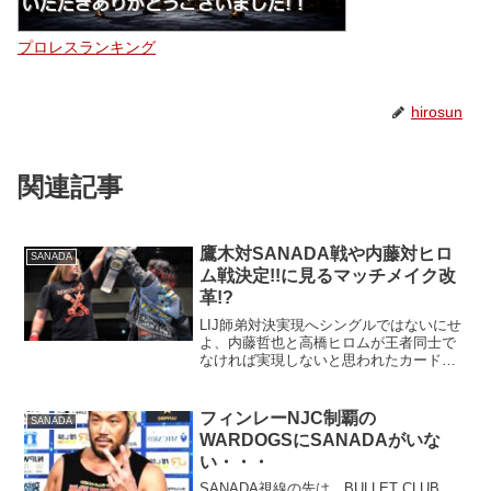
プロレスランキング
hirosun
関連記事
鷹木対SANADA戦や内藤対ヒロ
SANADA
ム戦決定!!に見るマッチメイク改
革!?
LIJ師弟対決実現へシングルではないにせ
よ、内藤哲也と高橋ヒロムが王者同士で
なければ実現しないと思われたカードが
遂に決定しました！G１でも、２ブロッ
ク制になったとはいえ、ようやく実現す
る鷹木信悟対SANADA戦。更には、互い
フィンレーNJC制覇の
SANADA
に待ち望んでいた...
WARDOGSにSANADAがいな
い・・・
SANADA視線の先は…BULLET CLUB