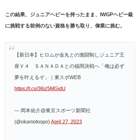
この結果、ジュニアヘビーを持ったまま、IWGPヘビー級
に挑戦する前例のない資格を勝ち取り、偉業に挑む。
【新日本】ヒロムが金丸との激闘制しジュニア王
座Ｖ４ ＳＡＮＡＤＡとの福岡決戦へ「俺は必ず
夢を叶えるぞ」｜東スポWEB
https://t.co/36iz5MGjdU
— 岡本佑介@東京スポーツ新聞社
(@okamotospo)
April 27, 2023