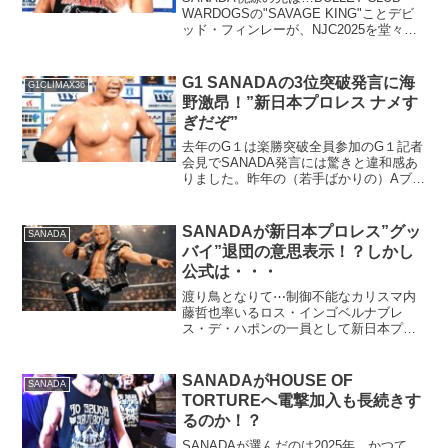
WARDOGSの"SAVAGE KING"ことデビ
ッド・フィンレーが、NJC2025を堂々制
覇いたしました。試合後、歓喜のリング
には、外道、ゲイブ、モロニー、そして
新加入の石森太二が勢揃いし、...
G1 SANADAの3位突破発言に海
G1CLIMAX36
野激昂！”新日本プロレス ナメす
ぎだぞ”
去年のG１は楽勝突破全員参加のG１記者
会見でSANADA発言には驚きと違和感あ
りました。昨年の（若手ばかりの）Aブロ
ックは楽勝だった。今年は、３位までに
チャンスがあるので、３位目指してがん
ばります的な発言。去年のG１Aブロック
SANADAが新日本プロレス”グッ
SANADA
楽勝発言は、新...
バイ”退団の意思表示！？しかし
公式は・・・
渡り鳥となりて⋯制御不能なカリスマ内
藤哲也率いるロス・インゴベルナブレ
ス・デ・ハポンの一員として新日本プロ
レスに本格参戦したSANADA。どこか掴
みどころのない存在でありながら、確か
な身体能力と美しいレスリングで、静か
SANADAがHOUSE OF
SANADA
に評価を積み重ねていっ...
TORTUREへ電撃加入も長続きす
るのか！？
SANADAが選んだのは2025年、かつて