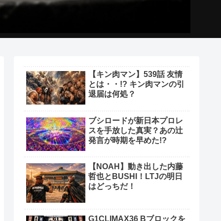
【キン肉マン】539話 友情
とは・・!? キン肉マンの引
退届は何処？
ブシロードが新日本プロレ
スを手放した真実？あの辻
発言が時期を早めた!?
【NOAH】動き出した内藤
哲也とBUSHI！LTJの明日
はどっちだ！
G1CLIMAX36 Bブロックを