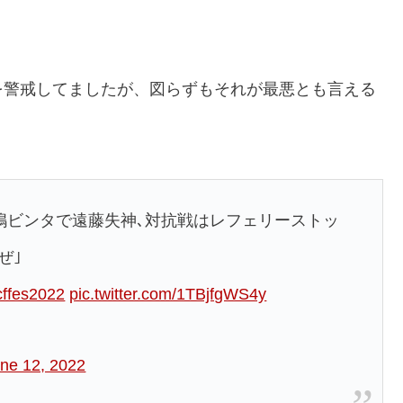
を警戒してましたが、図らずもそれが最悪とも言える
直後の中嶋ビンタで遠藤失神､対抗戦はレフェリーストッ
ぜ｣
cffes2022
pic.twitter.com/1TBjfgWS4y
ne 12, 2022