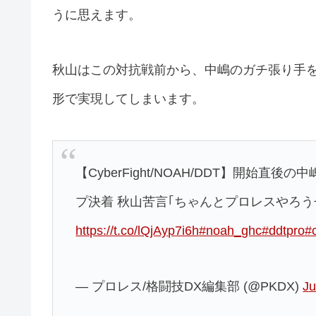
うに思えます。
秋山はこの対抗戦前から、中嶋のガチ張り手
形で実現してしまいます。
【CyberFight/NOAH/DDT】開始
プ決着 秋山苦言｢ちゃんとプロレスやろう
https://t.co/lQjAyp7i6h
#noah_ghc
#ddtpro
#
— プロレス/格闘技DX編集部 (@PKDX)
Ju