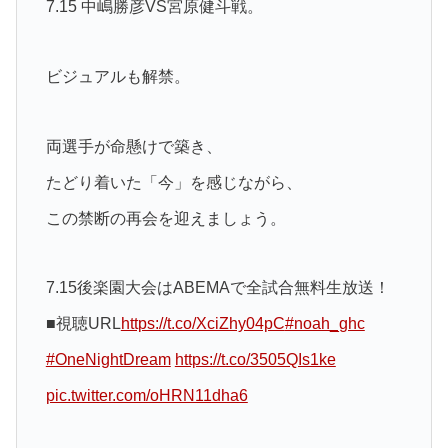
7.15 中嶋勝彦VS宮原健斗戦。
ビジュアルも解禁。
両選手が命懸けで築き、
たどり着いた「今」を感じながら、
この禁断の再会を迎えましょう。
7.15後楽園大会はABEMAで全試合無料生放送！
■視聴URL
https://t.co/XciZhy04pC
#noah_ghc
#OneNightDream
https://t.co/3505QIs1ke
pic.twitter.com/oHRN11dha6