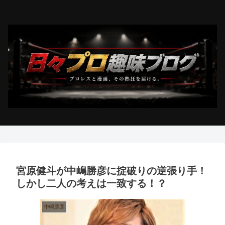
宮原健斗が中嶋勝彦に掟破りの逆張り手！
しかし二人の考えは一致する！？
中嶋勝彦