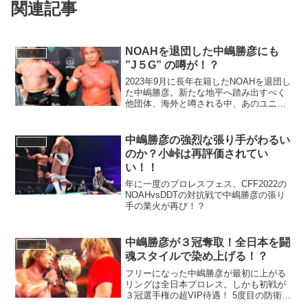
関連記事
NOAHを退団した中嶋勝彦にも
中嶋勝彦
”J５G” の噂が！？
2023年9月に長年在籍したNOAHを退団し
た中嶋勝彦。新たな地平へ踏み出すべく
他団体、海外と噂される中、あのユニッ
トの5人目のの可能性もある！？
中嶋勝彦の強烈な張り手がわるい
中嶋勝彦
のか？小峠は再評価されてい
い！！
年に一度のプロレスフェス、CFF2022の
NOAHvsDDTの対抗戦で中嶋勝彦の張り
手の業火が再び！？
中嶋勝彦が３冠奪取！全日本を闘
中嶋勝彦
魂スタイルで染め上げる！？
フリーになった中嶋勝彦が最初に上がる
リングは全日本プロレス。しかも初戦が
３冠選手権の超VIP待遇！ 5度目の防衛を
達成してきた青柳が跳ね返すのか！？