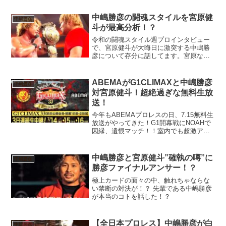
中嶋勝彦の闘魂スタイルを宮原健
中嶋勝彦
斗が最高分析！？
令和の闘魂スタイル週プロインタビュー
で、宮原健斗が大晦日に激突する中嶋勝
彦について存分に話してます。宮原なら
ずとも、中嶋が掲げる闘魂にはいささか
不思議な感じはあります。妥協なきスタ
イルや行動を指してるのかもしれません
ABEMAがG1CLIMAXと中嶋勝彦
中嶋勝彦
が、師匠は佐々木健介。そ...
対宮原健斗！超絶過ぎな無料生放
送！
今年もABEMAプロレスの日、7.15無料生
放送がやってきた！G1開幕戦にNOAHで
因縁、遺恨マッチ！！室内でも超激アツ
空間が始まる！！
中嶋勝彦と宮原健斗”確執の噂”に
中嶋勝彦
勝彦ファイナルアンサー！？
極上カードの面々の中、触れちゃならな
い禁断の対決が！？ 先輩である中嶋勝彦
が本当のコトを話した！？
【全日本プロレス】中嶋勝彦が白
中嶋勝彦