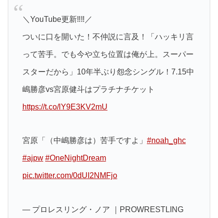
＼YouTube更新‼️‼️／
ついに口を開いた！不仲説に言及！「ハッキリ言
って苦手。でも今や立ち位置は俺が上。スーパー
スターだから」10年半ぶり怨念シングル！7.15中
嶋勝彦vs宮原健斗はプラチナチケット
https://t.co/lY9E3KV2mU
宮原「（中嶋勝彦は）苦手ですよ」
#noah_ghc
#ajpw
#OneNightDream
pic.twitter.com/0dUI2NMFjo
— プロレスリング・ノア ｜PROWRESTLING