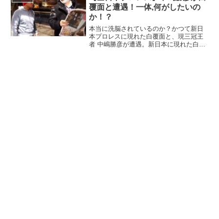
覆面と遭遇！一体,何がしたいの
か！？
本当に洗脳されているのか？かつて新日
本プロレスに現れた白覆面と、現三冠王
者 中嶋勝彦が遭遇。新日本に現れた白覆
面は風貌（顎等）等で正体バレバレでし
た（笑）全日本のリングで、闘魂スタイ
ルに、ダーッ！ そして、白覆面
と・・・中嶋勝彦の真の狙いは...