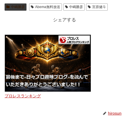
中嶋勝彦
Abema無料放送
中嶋勝彦
宮原健斗
シェアする
プロレスランキング
hirosun