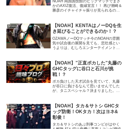
NOAH 両国国技館のビッグマッチでまさ
かのAXIZ復活、復縁宣言！！ 再び潮崎＆
勝彦のイチャイチャ振りが見られるのだ
ろうか！？
【NOAH】KENTAはノーDQを生
NOAH
き延びることができるのか！？
OZAWAノーDQマッチ今のNOAHの雰囲
気や試合後の展開を見ても、悲壮感とい
うよりは、むしろエンターテイメント性
に溢れていると感じます。スポーツ観戦
では、勇気ややる気など、見る人それぞ
れに異なる受け取り方があると思います
【NOAH】”正直ポカした”丸藤の
NOAH
が、やはり「面白さ...
GHCタッグに谷口と石川が挑
戦！？
ポカ負けした天才試合を見ていて、丸藤
が谷口に負けるなんて思いませんでした
が、タニスペシャル？決まりました。し
かしまぁ、丸め込みでも敗北だけに "令和
のポカ" 負けでしょう（笑）ストラングル
ホールドなあの人へのオマージュ？だけ
【NOAH】タカ＆サトシ GHCタ
NOAH
に、"皆に合わせ...
ッグ防衛！OKタカ！次はヨネ&
彰俊！
タカ＆サトシのあぶ刑事コンビがはやく
も解散,打ち切り危機に直面！コンビ継続