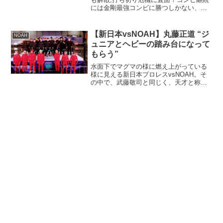
には金剛最強コンビに勝つしかない、い
くぜ！？
【新日本vsNOAH】丸藤正道 “ジ
NOAH
ュニアとヘビーの踏み台になって
もらう”
水面下でマグマの様に燃え上がっている
様に見える新日本プロレスvsNOAH。そ
の中で、武藤敬司と同じく、天才と称さ
れる丸藤正道が口を開いた！？