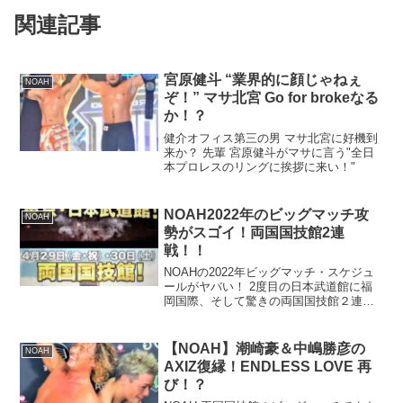
関連記事
宮原健斗 “業界的に顔じゃねぇ
NOAH
ぞ！” マサ北宮 Go for brokeなる
か！？
健介オフィス第三の男 マサ北宮に好機到
来か？ 先輩 宮原健斗がマサに言う"全日
本プロレスのリングに挨拶に来い！"
NOAH2022年のビッグマッチ攻
NOAH
勢がスゴイ！両国国技館2連
戦！！
NOAHの2022年ビッグマッチ・スケジュ
ールがヤバい！ 2度目の日本武道館に福
岡国際、そして驚きの両国国技館２連戦
を発表！？
【NOAH】潮崎豪＆中嶋勝彦の
NOAH
AXIZ復縁！ENDLESS LOVE 再
び！？