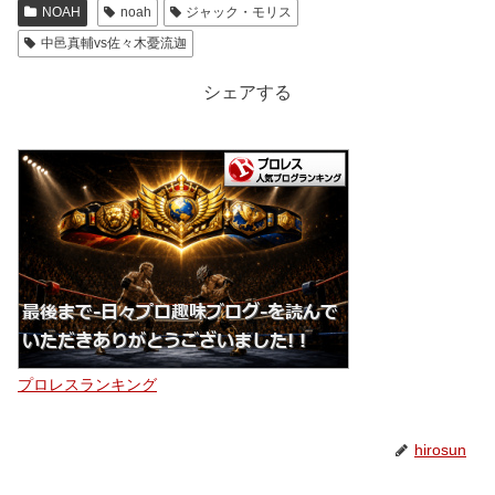
NOAH
noah
ジャック・モリス
中邑真輔vs佐々木憂流迦
シェアする
プロレスランキング
hirosun