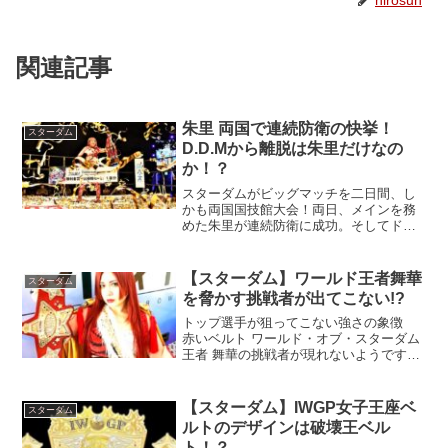
関連記事
朱里 両国で連続防衛の快挙！
スターダム
D.D.Mから離脱は朱里だけなの
か！？
スターダムがビッグマッチを二日間、し
かも両国国技館大会！両日、メインを務
めた朱里が連続防衛に成功。そしてドン
ナ・デル・モンドを卒業し新ユニット結
成宣言！？
【スターダム】ワールド王者舞華
スターダム
を脅かす挑戦者が出てこない!?
トップ選手が狙ってこない強さの象徴
赤いベルト ワールド・オブ・スターダム
王者 舞華の挑戦者が現れないようです。
ジュリアや林下詩美が退団したにせよ、
人材豊富なスターダムで挑戦者不足とは
信じられません。その原因は、やっぱり
【スターダム】IWGP女子王座ベ
スターダム
新日本プロレスと同じ...
ルトのデザインは破壊王ベル
ト！？