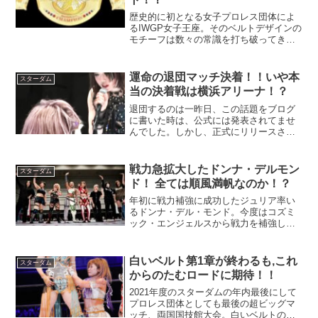
歴史的に初となる女子プロレス団体によ
るIWGP女子王座。そのベルトデザインの
モチーフは数々の常識を打ち破ってきた
あの選手ゆかりのベルト！？
運命の退団マッチ決着！！いや本
スターダム
当の決着戦は横浜アリーナ！？
退団するのは一昨日、この話題をブログ
に書いた時は、公式には発表されてませ
んでした。しかし、正式にリリースさ
れ、2人のシングルマッチは団体退団マッ
チとなりました。たむの "退団マッチ" 発
言から、上谷が即座に反応して僅か1週間
戦力急拡大したドンナ・デルモン
スターダム
後の後楽園大会で...
ド！ 全ては順風満帆なのか！？
年初に戦力補強に成功したジュリア率い
るドンナ・デル・モンド。今度はコズミ
ック・エンジェルスから戦力を補強し、
スターダム内で最大勢力となります！！
白いベルト第1章が終わるも,これ
スターダム
からのたむロードに期待！！
2021年度のスターダムの年内最後にして
プロレス団体としても最後の超ビッグマ
ッチ、両国国技館大会。白いベルトの王