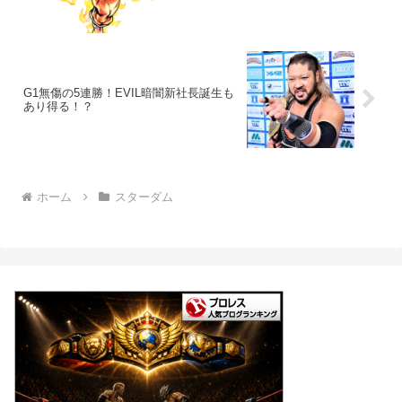
G1無傷の5連勝！EVIL暗闇新社長誕生も
あり得る！？
ホーム
スターダム