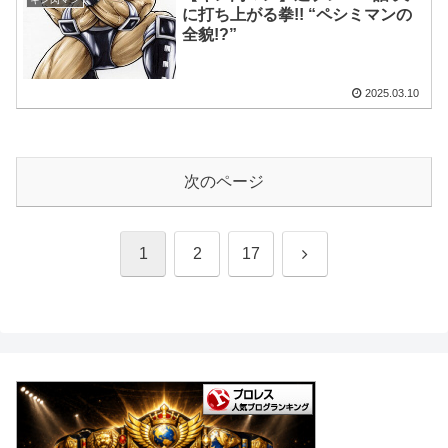
に打ち上がる拳!! “ペシミマンの
全貌!?”
2025.03.10
次のページ
次
1
2
17
へ