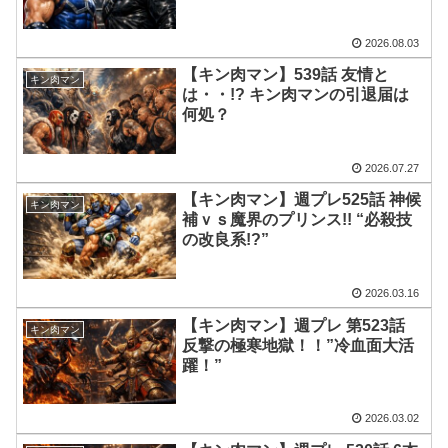
2026.08.03
【キン肉マン】539話 友情と
キン肉マン
は・・!? キン肉マンの引退届は
何処？
2026.07.27
【キン肉マン】週プレ525話 神候
キン肉マン
補ｖｓ魔界のプリンス!! “必殺技
の改良系!?”
2026.03.16
【キン肉マン】週プレ 第523話
キン肉マン
反撃の極寒地獄！！”冷血面大活
躍！”
2026.03.02