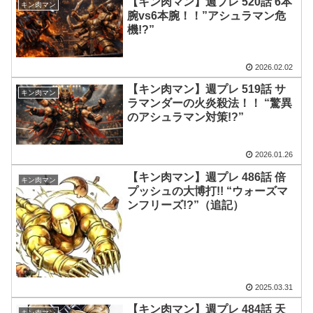
【キン肉マン】週プレ 520話 6本
キン肉マン
腕vs6本腕！！”アシュラマン危
機!?”
2026.02.02
【キン肉マン】週プレ 519話 サ
キン肉マン
ラマンダーの火炎殺法！！ “驚異
のアシュラマン対策!?”
2026.01.26
【キン肉マン】週プレ 486話 倍
キン肉マン
プッシュの大博打!! “ウォーズマ
ンフリーズ!?”（追記）
2025.03.31
【キン肉マン】週プレ 484話 天
キン肉マン