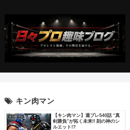
キン肉マン
【キン肉マン】週プレ540話 “真
キン肉マン
剣勝負”が拓く未来!! 刻の神のシ
ルエット!?