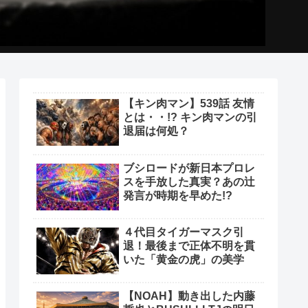
【キン肉マン】539話 友情
とは・・!? キン肉マンの引
退届は何処？
ブシロードが新日本プロレ
スを手放した真実？あの辻
発言が時期を早めた!?
４代目タイガーマスク引
退！最後まで正体不明を貫
いた「黄金の虎」の美学
【NOAH】動き出した内藤