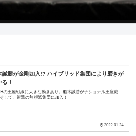
木誠勝が金剛加入!? ハイブリッド集団により磨きが
かる！
AHの王座戦線に大きな動きあり。船木誠勝がナショナル王座戴
そして、衝撃の無頼派集団に加入！
2022.01.24