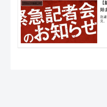
【
プロレス協会_AT
始
急遽
見。