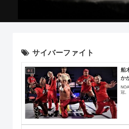
サイバーファイト
船
拳王
か
NO
冠。