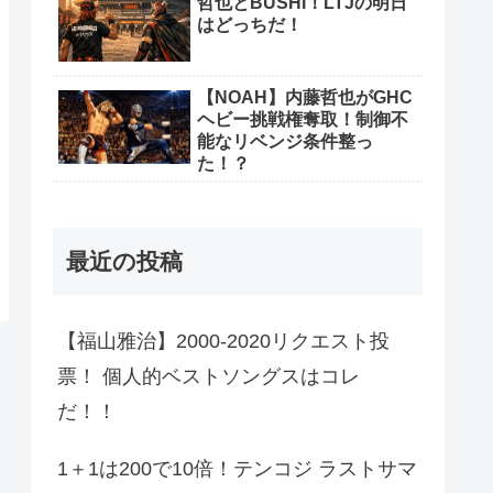
哲也とBUSHI！LTJの明日
はどっちだ！
【NOAH】内藤哲也がGHC
ヘビー挑戦権奪取！制御不
能なリベンジ条件整っ
た！？
最近の投稿
【福山雅治】2000-2020リクエスト投
票！ 個人的ベストソングスはコレ
だ！！
1＋1は200で10倍！テンコジ ラストサマ