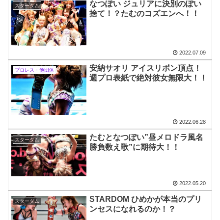
なつぽい ジュリアに決別のぽい
スターダム
捨て！？たむのコズエンへ！！
2022.07.09
安納サオリ アイスリボン頂点！
プロレス・他団体
週プロ表紙で絶対彼女無限大！！
2022.06.28
たむとなつぽい”昼メロドラ風名
スターダム
勝負数え歌”に期待大！！
2022.05.20
STARDOM ひめかが本当のプリ
スターダム
ンセスになれるのか！？