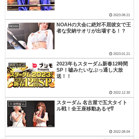
2023.08.21
NOAHの大会に絶対不屈彼女で王
NOAH
者な安納サオリが出場する！？
2023.01.21
2023年もスターダム新春12時間
スターダム
SP！嘘みたいなぶっ通し大放
送！！
2022.12.30
スターダム 名古屋で五大タイト
スターダム
ル戦！全王座移動あるぞ⁉︎
2022.08.04