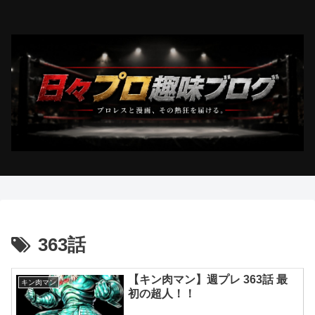
363話
【キン肉マン】週プレ 363話 最
キン肉マン
初の超人！！